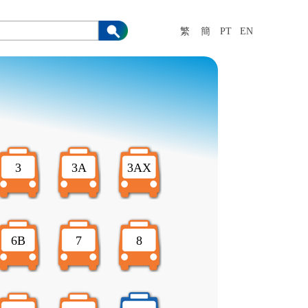
繁
簡
PT
EN
3
3A
3AX
6B
7
8