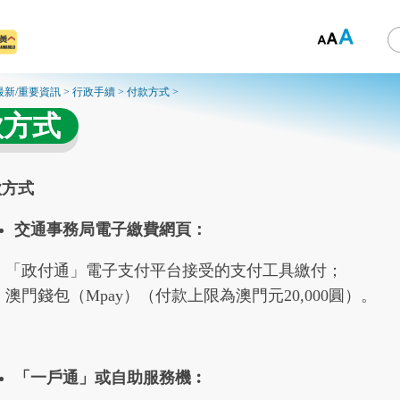
最新/重要資訊
>
行政手續
>
付款方式
>
款方式
款方式
交通事務局電子繳費網頁：
「政付通」電子支付平台接受的支付工具繳付；
澳門錢包（Mpay）（付款上限為澳門元20,000圓）。
「一戶通」或自助服務機︰