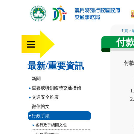
主頁
>
付
付
最新/重要資訊
新聞
▸
重要或特別臨時交通措施
▸
交通安全推廣
微信帖文
▾
行政手續
▸
各行政手續圖文包