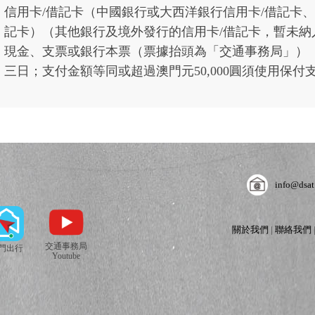
信用卡/借記卡（中國銀行或大西洋銀行信用卡/借記卡
記卡）（其他銀行及境外發行的信用卡/借記卡，暫未納
現金、支票或銀行本票（票據抬頭為「交通事務局」）
三日；支付金額等同或超過澳門元50,000圓須使用保付
info@dsat
關於我們
|
聯絡我們
交通事務局
門出行
Youtube