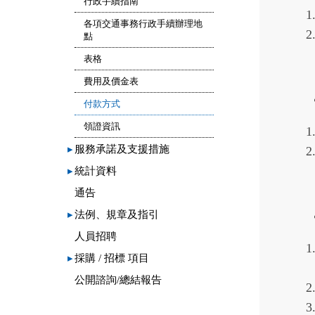
行政手續指南
各項交通事務行政手續辦理地
點
表格
費用及價金表
付款方式
領證資訊
▸
服務承諾及支援措施
▸
統計資料
通告
▸
法例、規章及指引
人員招聘
▸
採購 / 招標 項目
公開諮詢/總結報告