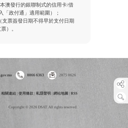
、本澳發行的銀聯制式的信用卡/借
入「政付通」適用範圍）；
（支票簽發日期不得早於支付日期
支票）。
.gov.mo
8866 6363
2875 0626
|
相關連結
|
使用條款
|
私隱聲明
|
網站地圖
|
RSS
Copyright © 2026 DSAT. All rights reserved.