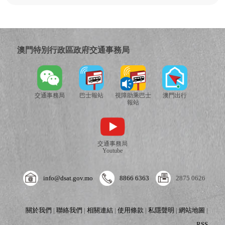
澳門特別行政區政府交通事務局
交通事務局
巴士報站
視障助乘巴士
澳門出行
報站
交通事務局
Youtube
info@dsat.gov.mo
8866 6363
2875 0626
關於我們
|
聯絡我們
|
相關連結
|
使用條款
|
私隱聲明
|
網站地圖
|
RSS