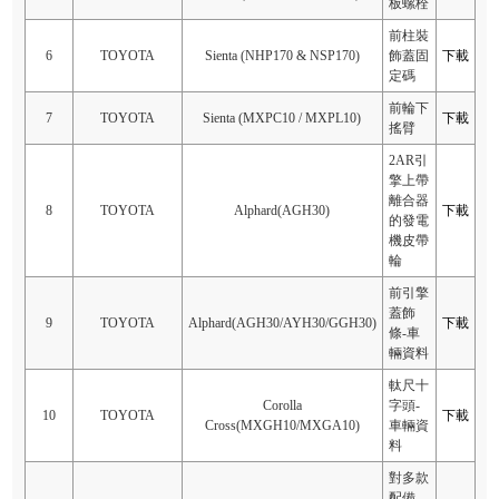
板螺栓
前柱裝
6
TOYOTA
Sienta (NHP170 & NSP170)
飾蓋固
下載
定碼
前輪下
7
TOYOTA
Sienta (MXPC10 / MXPL10)
下載
搖臂
2AR引
擎上帶
離合器
8
TOYOTA
Alphard(AGH30)
下載
的發電
機皮帶
輪
前引擎
蓋飾
9
TOYOTA
Alphard(AGH30/AYH30/GGH30)
下載
條-車
輛資料
軚尺十
Corolla
字頭-
10
TOYOTA
下載
Cross(MXGH10/MXGA10)
車輛資
料
對多款
配備