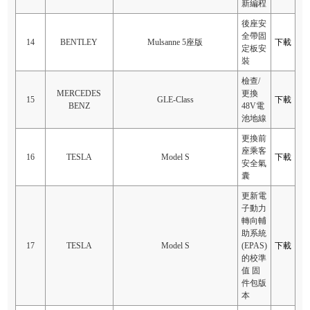
新編程
後座安
全帶固
14
BENTLEY
Mulsanne 5座版
下載
定板安
裝
檢查/
MERCEDES
更換
15
GLE-Class
下載
BENZ
48V電
池地線
更換前
座乘客
16
TESLA
Model S
下載
安全氣
囊
更新電
子動力
轉向輔
助系統
17
TESLA
Model S
(EPAS)
下載
的校準
值 固
件包版
本