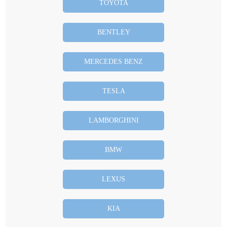
TOYOTA
BENTLEY
MERCEDES BENZ
TESLA
LAMBORGHINI
BMW
LEXUS
KIA