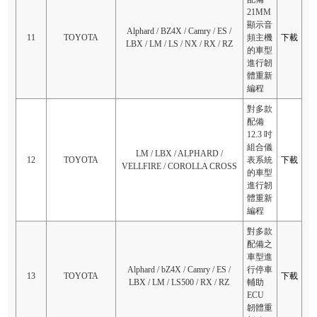
21MM
顯示音
Alphard / BZ4X / Camry / ES /
11
TOYOTA
頻主機
下載
LBX / LM / LS / NX / RX / RZ
的車型
進行韌
體重新
編程
對多款
配備
12.3 吋
組合儀
LM / LBX / ALPHARD /
12
TOYOTA
表系統
下載
VELLFIRE / COROLLA CROSS
的車型
進行韌
體重新
編程
對多款
配備之
車型進
Alphard / bZ4X / Camry / ES /
行停車
13
TOYOTA
下載
LBX / LM / LS500 / RX / RZ
輔助
ECU
韌體重