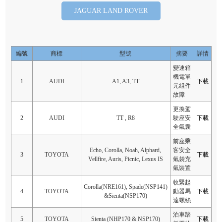
JAGUAR LAND ROVER
編號
商標
型號
摘要
詳情
變速箱
機電單
1
AUDI
A1, A3, TT
下載
元組件
故障
更換駕
2
AUDI
TT , R8
駛座安
下載
全氣囊
前座乘
Echo, Corolla, Noah, Alphard,
客安全
3
TOYOTA
下載
Vellfire, Auris, Picnic, Lexus IS
氣袋充
氣裝置
收緊起
Corolla(NRE161), Spade(NSP141)
4
TOYOTA
動器馬
下載
&Sienta(NSP170)
達螺絲
泊車踏
5
TOYOTA
Sienta (NHP170 & NSP170)
下載