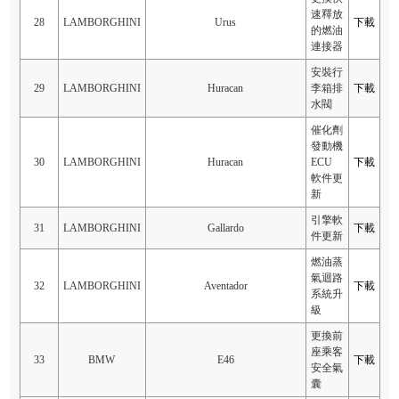
速釋放
28
LAMBORGHINI
Urus
下載
的燃油
連接器
安裝行
29
LAMBORGHINI
Huracan
李箱排
下載
水閥
催化劑
發動機
30
LAMBORGHINI
Huracan
ECU
下載
軟件更
新
引擎軟
31
LAMBORGHINI
Gallardo
下載
件更新
燃油蒸
氣迴路
32
LAMBORGHINI
Aventador
下載
系統升
級
更換前
座乘客
33
BMW
E46
下載
安全氣
囊