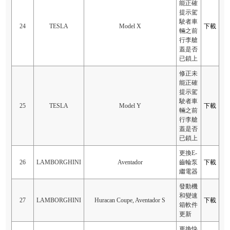
能正確
提示駕
駛者車
24
TESLA
Model X
下載
輛之前
行李艙
蓋是否
已鎖上
修正未
能正確
提示駕
駛者車
25
TESLA
Model Y
下載
輛之前
行李艙
蓋是否
已鎖上
更換E-
26
LAMBORGHINI
Aventador
齒輪泵
下載
繼電器
發動機
和變速
27
LAMBORGHINI
Huracan Coupe, Aventador S
下載
箱軟件
更新
更換快