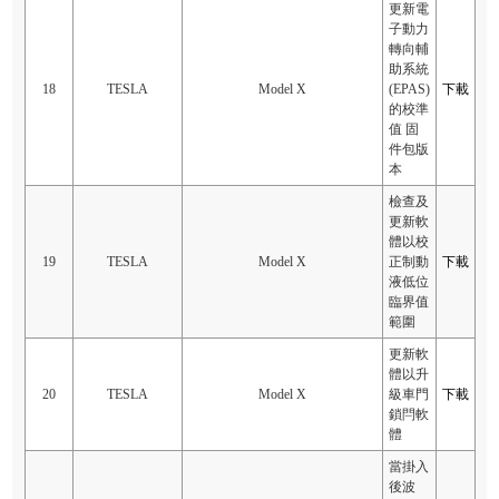
更新電
子動力
轉向輔
助系統
18
TESLA
Model X
(EPAS)
下載
的校準
值 固
件包版
本
檢查及
更新軟
體以校
19
TESLA
Model X
正制動
下載
液低位
臨界值
範圍
更新軟
體以升
20
TESLA
Model X
級車門
下載
鎖閂軟
體
當掛入
後波