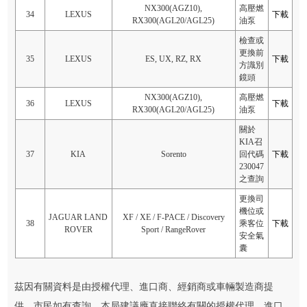
NX300(AGZ10),
高壓燃
34
LEXUS
下載
RX300(AGL20/AGL25)
油泵
檢查或
更換前
35
LEXUS
ES, UX, RZ, RX
下載
方識別
鏡頭
NX300(AGZ10),
高壓燃
36
LEXUS
下載
RX300(AGL20/AGL25)
油泵
關於
KIA召
37
KIA
Sorento
回代碼
下載
230047
之查詢
更換司
機位或
JAGUAR LAND
XF / XE / F-PACE / Discovery
38
乘客位
下載
ROVER
Sport / RangeRover
安全氣
囊
茲因有關資料是由授權代理、進口商、經銷商或車輛製造商提
供，市民如有查詢，本局建議應直接聯絡有關的授權代理、進口