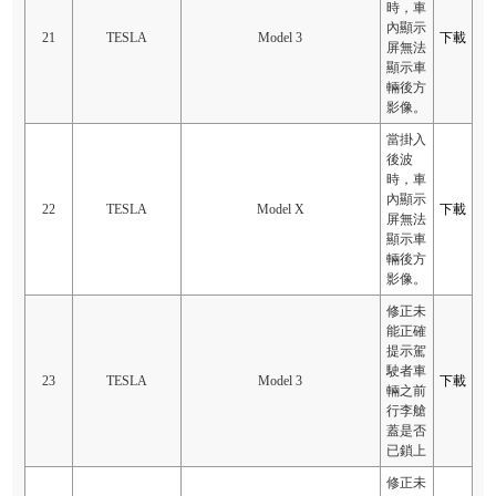
時，車
內顯示
21
TESLA
Model 3
下載
屏無法
顯示車
輛後方
影像。
當掛入
後波
時，車
內顯示
22
TESLA
Model X
下載
屏無法
顯示車
輛後方
影像。
修正未
能正確
提示駕
駛者車
23
TESLA
Model 3
下載
輛之前
行李艙
蓋是否
已鎖上
修正未