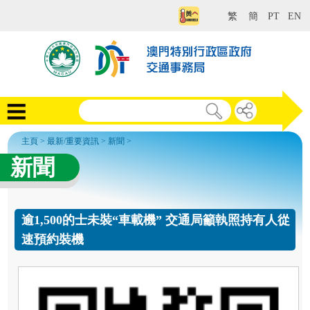
繁
簡
PT
EN
主頁
>
最新/重要資訊
>
新聞
>
新聞
逾1,500的士未裝“車載機” 交通局籲執照持有人從
速預約裝機