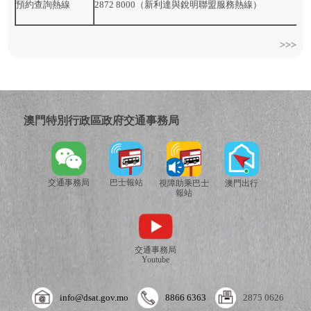
預約查詢熱線
2872 8000（新利達與銳明聯盟服務熱線）
>>>
澳門特別行政區政府交通事務局
交通事務局
巴士報站
視障助乘巴士
澳門出行
報站
交通事務局
Youtube
info@dsat.gov.mo
8866 6363
2875 0626