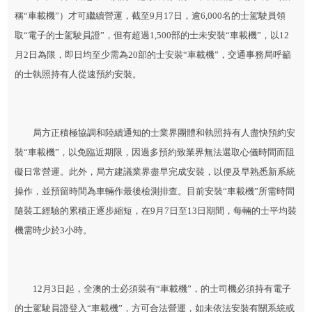
稱“車載機”）才可繼續營運，截至9月17日，逾6,000名的士駕駛員領
取“電子的士駕駛員證”，但有超過1,500部的士未安裝“車載機”，以12
月2日為限，即日均至少需為20部的士安裝“車載機”，交通事務局呼籲
的士執照持有人從速預約安裝。
局方正積極協調和陸續通知的士業界團體和執照持有人盡快預約安
裝“車載機”，以免臨近期限，因過多預約致業界無法選取心儀時間而阻
礙日常營運。此外，局方建議業界盡早完成安裝，以便及早熟悉新系統
操作，並預留時間為車輛作最後檢測排查。目前安裝“車載機”所需時間
隨裝工經驗的累積正逐步縮短，在9月7日至13日期間，每輛的士平均裝
機需時少於3小時。
12月3日起，全澳的士必須裝有“車載機”，的士司機必須持有電子
的士駕駛員證登入“車載機”，方可合法營運，如未依法安裝有關系統或