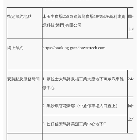
指定預約地點
宋玉生廣場258號建興龍廣場19樓B座新利達資
周一
訊科技(澳門)有限公司
上午9
網上預約
https://booking.grandpowertech.com
安裝點及服務時間
1. 慕拉士大馬路泉福工業大廈地下萬眾汽車維
24小
修中心
2. 黑沙環杏花新邨（中旅停車場入口直上）
周一
上午9
3. 氹仔信安馬路美潔工業中心地下C