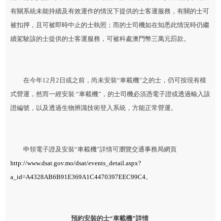
有關系統未能持續及有效運作的情況下提供的士客運服務，有關的士可
被扣押，且可被即時中止的士執照；而的士司機如在知悉此情況時仍繼
續駕駛該的士提供的士客運服務，可被科處澳門幣三萬元罰款。
在今年12月2日或之前，尚未安裝“車載機”之的士，仍可按現有模
式營運，然而一經安裝 “車載機”，的士司機必須憑電子證或透過輸入該
證編號，以及透過生物辨識技術登入系統，方能正常營運。
申領電子證及安裝“車載機”詳情可瀏覽交通事務局網頁
http://www.dsat.gov.mo/dsat/events_detail.aspx?
a_id=A4328AB6B91E369A1C4470397EEC99C4
。
預約安裝的士
“
車載機
”
詳情