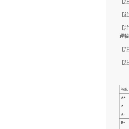
【
【
【註
運
【註
【註
等級
A+
A
A-
B+