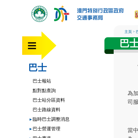
主頁
>
巴
巴士
巴士報站
點對點查詢
為
巴士站分區資料
司
巴士路線資料
▸
臨時巴士調整消息
▸
巴士營運管理
當中