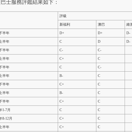
次巴士服務評鑑結果如下：
評級
新福利
澳巴
維
3下半年
D+
D+
D-
4上半年
C
D
D-
4下半年
C-
C-
5上半年
C+
C
5下半年
C
C-
6上半年
B-
C
6下半年
C+
C
7上半年
B-
C
7下半年
C+
C
8年1-7月
C
C
8年8-12月
C+
C
9上半年
C+
C