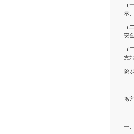
（
示
（
安
（
靠
除
為
一、