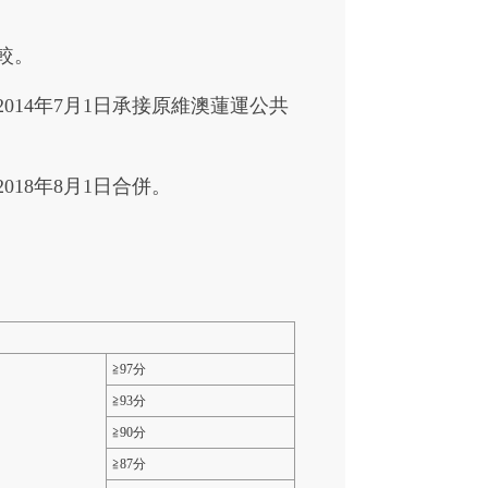
較。
14年7月1日承接原維澳蓮運公共
18年8月1日合併。
≧97分
≧93分
≧90分
≧87分