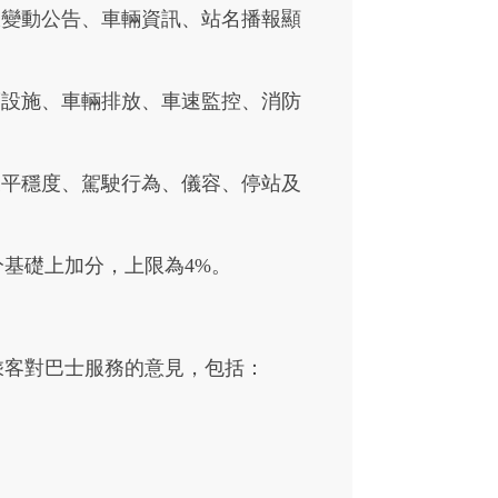
線變動公告、車輛資訊、站名播報顯
輛設施、車輛排放、車速監控、消防
駛平穩度、駕駛行為、儀容、停站及
基礎上加分，上限為4%。
乘客對巴士服務的意見，包括：