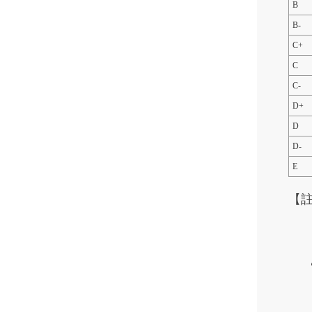
B
B-
C+
C
C-
D+
D
D-
E
【