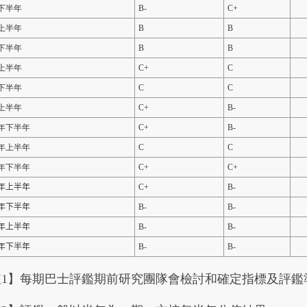
9下半年
B-
C+
0上半年
B
B
0下半年
B
B
1上半年
C+
C
1下半年
C
C
2上半年
C+
B-
2年下半年
C+
B-
3年上半年
C
C
年下半年
C+
C+
年上半年
C+
B-
年下半年
B-
B-
年上半年
B-
B-
年下半年
B-
B-
註1】每期巴士評鑑期前研究團隊會檢討和確定指標及評鑑