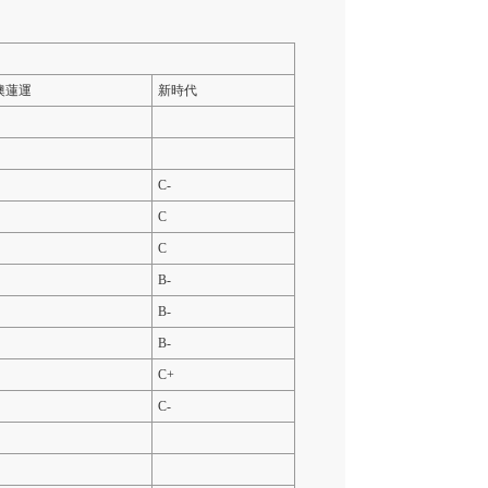
澳蓮運
新時代
C-
C
C
B-
B-
B-
C+
C-