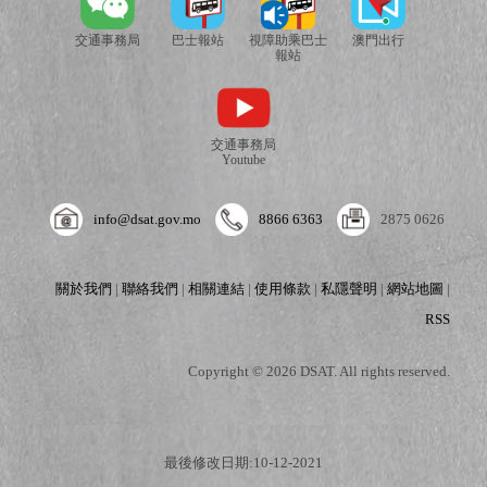
交通事務局
巴士報站
視障助乘巴士
澳門出行
報站
交通事務局
Youtube
info@dsat.gov.mo
8866 6363
2875 0626
關於我們
|
聯絡我們
|
相關連結
|
使用條款
|
私隱聲明
|
網站地圖
|
RSS
Copyright © 2026 DSAT. All rights reserved.
最後修改日期:10-12-2021