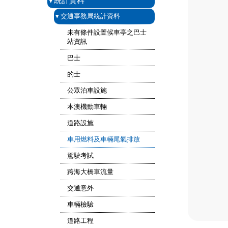
▾
統計資料
▾
交通事務局統計資料
未有條件設置候車亭之巴士
站資訊
巴士
的士
公眾泊車設施
本澳機動車輛
道路設施
車用燃料及車輛尾氣排放
駕駛考試
跨海大橋車流量
交通意外
車輛檢驗
道路工程