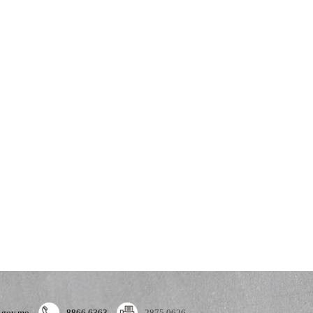
.gov.mo
8866 6363
2875 0626