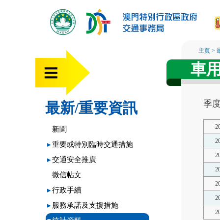
主頁
>
車
季
最新/重要資訊
2
新聞
2
▸
重要或特別臨時交通措施
2
▸
交通安全推廣
2
微信帖文
2
▸
行政手續
2
▸
服務承諾及支援措施
2