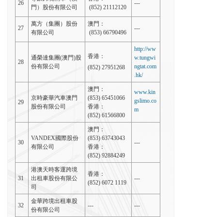
26
---
門）股份有限公司
(852) 21112120
萬方（集團）股份
澳門：
27
---
有限公司
(853) 66790496
http://ww
香港：
通榮達集團(澳門)股
w.tungwi
28
份有限公司
ngtat.com
(852) 27951268
.hk/
澳門：
www.kin
京時豪華汽車澳門
(853) 65451066
gslimo.co
29
股份有限公司
香港：
m
(852) 61566800
澳門：
VANDEX國際股份
(853) 63743043
30
---
有限公司
香港：
(852) 92884249
港澳天時客運跨境
香港：
31
出租車股份有限公
---
(852) 6072 1119
司
金華跨境出租車股
32
---
---
份有限公司