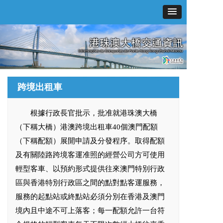
跨境出租車
根據行政長官批示，批准就港珠澳大橋
（下稱大橋）港澳跨境出租車40個澳門配額
（下稱配額）展開申請及分發程序。取得配額
及有關陸路跨境客運准照的經營公司方可使用
輕型客車、以預約形式提供往來澳門特別行政
區與香港特別行政區之間的點對點客運服務，
服務的起點站或終點站必須分別在香港及澳門
境內且中途不可上落客；每一配額允許一台符