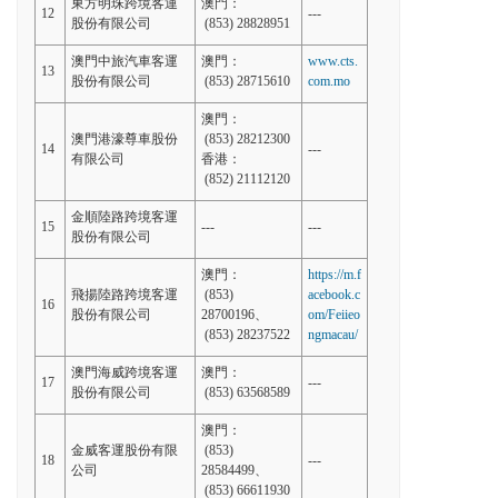
東方明珠跨境客運
澳門：
12
---
股份有限公司
(853) 28828951
澳門中旅汽車客運
澳門：
www.cts.
13
股份有限公司
(853) 28715610
com.mo
澳門：
澳門港濠尊車股份
(853) 28212300
14
---
有限公司
香港：
(852) 21112120
金順陸路跨境客運
15
---
---
股份有限公司
澳門：
https://m.f
飛揚陸路跨境客運
(853)
acebook.c
16
股份有限公司
28700196、
om/Feiieo
(853) 28237522
ngmacau/
澳門海威跨境客運
澳門：
17
---
股份有限公司
(853) 63568589
澳門：
金威客運股份有限
(853)
18
---
公司
28584499、
(853) 66611930