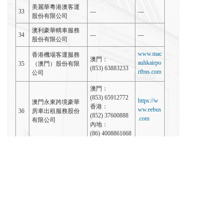
美麗華粵港澳客運
33
---
---
股份有限公司
澳利豪華轎車服務
34
---
---
股份有限公司
www.mac
香港機場客運服務
澳門：
auhkairpo
35
（澳門）股份有限
(853) 63883233
rtbus.com
公司
澳門：
(853) 65912772
https://w
澳門永東跨境豪華
香港：
ww.eebus
36
房車出租服務股份
(852) 37600888
.com
有限公司
內地：
(86) 4008861668