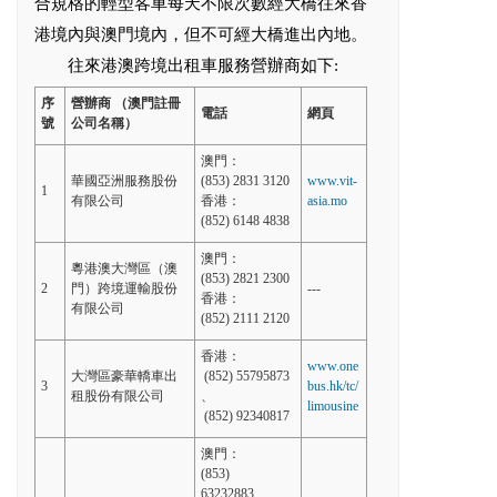
合規格的輕型客車每天不限次數經大橋往來香
港境內與澳門境內，但不可經大橋進出內地。
往來港澳跨境出租車服務營辦商如下:
序
營辦商
（澳門註冊
電話
網頁
號
公司名稱）
澳門：
華國亞洲服務股份
(853) 2831 3120
www.vit-
1
有限公司
香港：
asia.mo
(852) 6148 4838
澳門：
粵港澳大灣區（澳
(853) 2821 2300
2
門）跨境運輸股份
---
香港：
有限公司
(852) 2111 2120
香港：
www.one
大灣區豪華轎車出
(852) 55795873
3
bus.hk/tc/
租股份有限公司
、
limousine
(852) 92340817
澳門：
(853)
63232883、