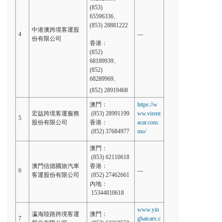
(853)
65596336、
(853) 28881222
中港澳跨境客運股
4
---
份有限公司
香港：
(852)
68189939、
(852)
68289969、
(852) 28919468
澳門：
https://w
宏益跨境客運服務
(853) 28991199
ww.virent
5
股份有限公司
香港：
acar.com.
(852) 37684977
mo/
澳門：
(853) 62110618
澳門信德國旅汽車
香港：
6
---
客運股份有限公司
(852) 27462661
內地：
15344810618
www.yin
瀛海陸路跨境客運
澳門：
7
ghaicars.c