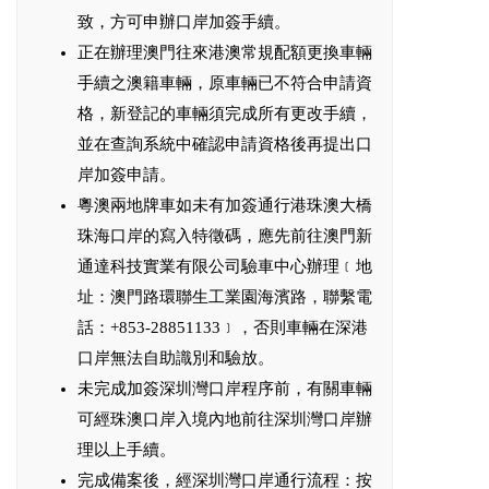
致，方可申辦口岸加簽手續。
正在辦理澳門往來港澳常規配額更換車輛
手續之澳籍車輛，原車輛已不符合申請資
格，新登記的車輛須完成所有更改手續，
並在查詢系統中確認申請資格後再提出口
岸加簽申請。
粵澳兩地牌車如未有加簽通行港珠澳大橋
珠海口岸的寫入特徵碼，應先前往澳門新
通達科技實業有限公司驗車中心辦理﹝地
址：澳門路環聯生工業園海濱路，聯繫電
話：+853-28851133﹞，否則車輛在深港
口岸無法自助識別和驗放。
未完成加簽深圳灣口岸程序前，有關車輛
可經珠澳口岸入境內地前往深圳灣口岸辦
理以上手續。
完成備案後，經深圳灣口岸通行流程：按