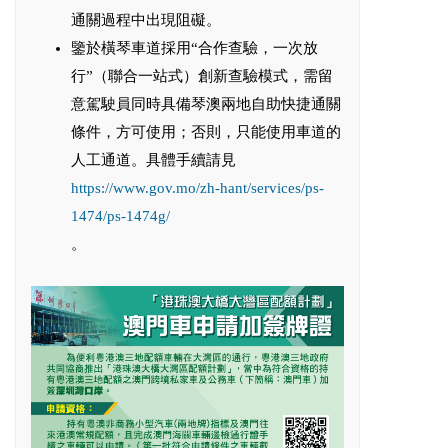
通關過程中出現阻礙。
鑒於橫琴車道採用“合作查驗，一次放
行”（聯合一站式）創新查驗模式，需留
意駕駛員同時具備琴澳兩地自助快捷通關
條件，方可使用；否則，只能使用車道的
人工通道。具體手續請見
https://www.gov.mo/zh-hant/services/ps-
1474/ps-1474g/
。