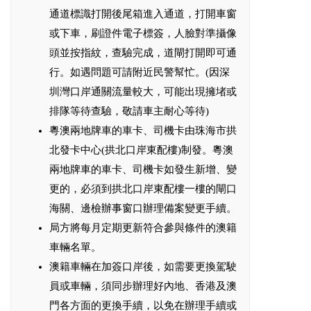
通道標識打開後尾箱進入通道，打開車窗
或下車，刷證件電子標簽，人臉對準攝像
頭並按指紋，查驗完成，道閘打開即可通
行。如遇問題可請附近民警幫忙。(因深
圳灣口岸通關流量較大，可能出現擁堵或
排隊等待查驗，敬請車主耐心等待)
粵澳兩地牌車的車卡、司機卡由珠海市拱
北發卡中心(拱北口岸東配樓)制發。粵澳
兩地牌車的車卡、司機卡如發生新增、變
更的，必須到拱北口岸東配樓一樓的閘口
海關、邊檢辦事窗口辦理備案變更手續。
局方將每月定期更新符合參與條件的澳籍
車輛名單。
澳籍車輛在加簽口岸後，如需要更換駕駛
員或車輛，須同步辦理好內地、香港及澳
門各方面的更換手續，以免在辦理手續或