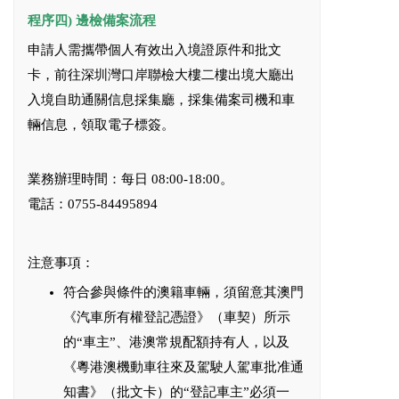
程序四)
邊檢備案流程
申請人需攜帶個人有效出入境證原件和批文
卡，前往深圳灣口岸聯檢大樓二樓出境大廳出
入境自助通關信息採集廳，採集備案司機和車
輛信息，領取電子標簽。
業務辦理時間：每日 08:00-18:00。
電話：0755-84495894
注意事項：
符合參與條件的澳籍車輛，須留意其澳門
《汽車所有權登記憑證》（車契）所示
的“車主”、港澳常規配額持有人，以及
《粵港澳機動車往來及駕駛人駕車批准通
知書》（批文卡）的“登記車主”必須一