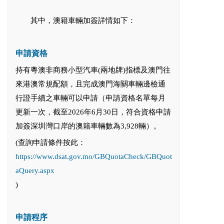
其中，澳籍車輛加簽詳情如下：
申請資格
持有粵澳非商務小型汽車(兩地牌)指標及澳門往
來港澳常規配額，且完成澳門海關車輛邊檢通
行證手續之車輛可以申請（申請資格名單每月
更新一次，截至2026年6月30日，符合資格申請
加簽深圳灣口岸的澳籍車輛數為3,928輛）。
(查詢申請條件按此：
https://www.dsat.gov.mo/GBQuotaCheck/GBQuot
aQuery.aspx
)
申請程序