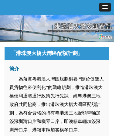
「港珠澳大橋大灣區配額計劃」
簡介
為落實粵港澳大灣區規劃綱要 “關於促進人
員貨物往來便利化”的戰略規劃，推進港珠澳大
橋便利通關通行政策先行先試，經粵港澳三地
政府共同協商，推出港珠澳大橋大灣區配額計
劃，為符合資格的持有粵港澳三地配額車輛加
簽深圳灣口岸和橫琴口岸，即澳籍車輛加簽深
圳灣口岸，港籍車輛加簽橫琴口岸。