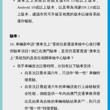
澳車北上系統目前能支援iOS 15或以上版本、
Android 10或以上版本，以及華為鴻蒙OS 2.0或以
上版本，建議市民可升級至相應的版本以確保系統
運作暢順。
驗車︰
16. 車輛新申請“澳車北上”需前往新通達車檢中心進行哪
些驗車項目? 倘已在澳門驗車，是否仍需要透過“澳車北
上”系統預約及前往相關車檢中心驗車？
視乎車輛首次註冊時間，分別有以下驗車安排：
自首次註冊未滿六年，只須作“唯一性” 車輛特
徵查驗。
自首次註冊超過六年的車輛須進行上線檢驗安
全性能，倘能提供一年內由澳門交通事務局發
(
註
)
出且結果為合格的車輛檢驗結果表
，則只須
作“唯一性”特徵查驗。