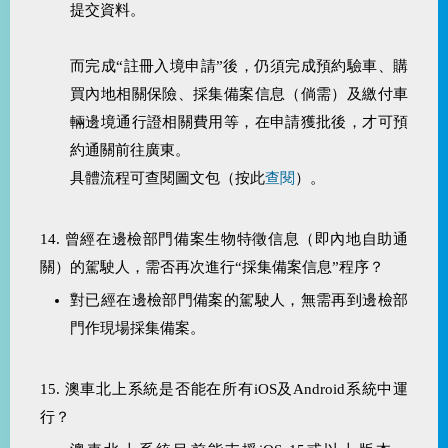
提交資料。
而完成“註冊入境申請”後，仍須完成預約驗車、購
買內地相關保險、採集備案信息（倘需）及繳付車
輛邊境通行證相關費用等，在申請獲批後，才可預
約通關前往廣東。
具體流程可查閱圖文包（按此
查閱
）。
14. 曾經在邊檢部門備案生物特徵信息（即內地自助通
關）的駕駛人，需否再次進行“採集備案信息”程序？
對已經在邊檢部門備案的駕駛人，無需再到邊檢部
門作現場採集備案。
15. 澳車北上系統是否能在所有iOS及Android系統中運
行？