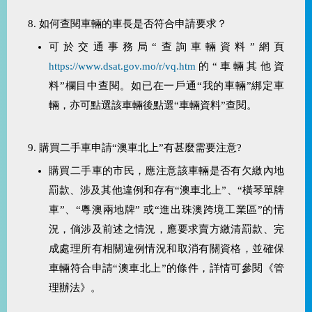
8. 如何查閱車輛的車長是否符合申請要求？
可於交通事務局“查詢車輛資料”網頁
https://www.dsat.gov.mo/r/vq.htm
的“車輛其他資
料”欄目中查閱。如已在一戶通“我的車輛”綁定車
輛，亦可點選該車輛後點選“車輛資料”查閱。
9. 購買二手車申請“澳車北上”有甚麼需要注意?
購買二手車的市民，應注意該車輛是否有欠繳內地
罰款、涉及其他違例和存有“澳車北上”、“橫琴單牌
車”、“粵澳兩地牌” 或“進出珠澳跨境工業區”的情
況，倘涉及前述之情況，應要求賣方繳清罰款、完
成處理所有相關違例情況和取消有關資格，並確保
車輛符合申請“澳車北上”的條件，詳情可參閱《管
理辦法》。