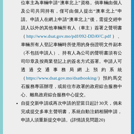
位車主為車輛申請“澳車北上”資格。倘車輛由個人
及公司共同持有，僅可由個人提出“澳車北上”申
請。申請人在網上申請“澳車北上”後，需提交經申
請人以外的其他車輛所有人（車主）簽署之聲明書
（
http://www.dsat.gov.mo/pdf/092-DDAVC.pdf
）、
車輛所有人登記車輛時所使用的身份證明文件副本
（不包括申請人）、持有人為公司的聲明書須有公
司印章及按商業登記上的簽名方式簽署。申請人可
透過交通事務局網上預約系統
（
https://www.dsat.gov.mo/dsatbooking/
）預約馬交
石服務專區辦理，或前往市政署的政府綜合服務中
心、離島政府綜合服務中心提交。
自提交新申請或再次申請的翌當日起計30天，倘未
完成提交多車主聲明書，系統自動注銷相關申請，
申請人須重新提交申請。(詳情請見問題20)