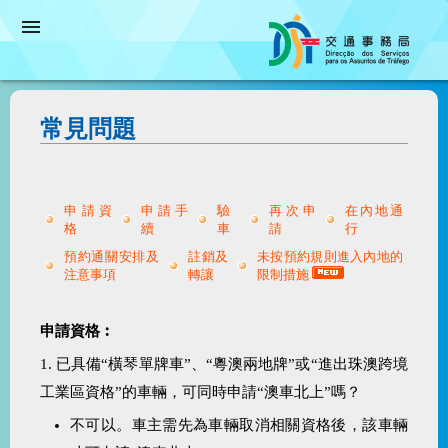
常見問題
申請資
申請手
驗
再次申
在內地通
格
續
車
請
行
預約通關安排及
註銷及
未按預約規則進入內地的
注意事項
轉讓
限制措施
申請資格︰
1. 已具備“橫琴單牌車”、“粵澳兩地牌”或“進出珠澳跨境
工業區資格”的車輛，可同時申請“澳車北上”嗎？
不可以。車主需先為車輛取消相關資格後，該車輛