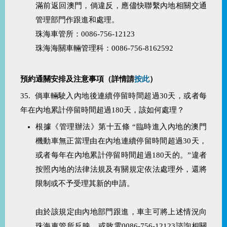
滿前返回澳門，倘違反，應儘快聯繫內地相關交通
管理部門作跟進和處理。
珠海車管所：0086-756-12123
珠海海關車輛管理科：0086-756-8162592
預約通關安排及注意事項（詳情請
按此
）
35. 倘車輛駛入內地後連續停留時間超過30天，或者每
年在內地累計停留時間超過180天，該如何處理？
根據《管理辦法》第十五條 “臨時進入內地的澳門
機動車無正當理由在內地連續停留時間超過30天，
或者每年在內地累計停留時間超過180天的。”違者
按照內地的法律法規及有關規定依法處理外，還將
限制或不予受理其新的申請。
由於該規定由內地部門跟進，車主可將上述情況向
珠海車管所反映，或致電0086-756-12123諮詢相關