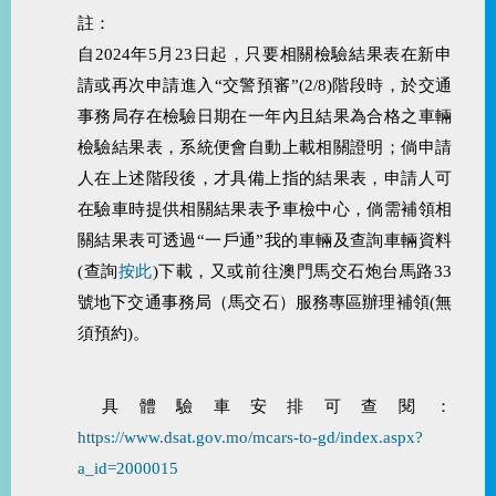
註：
自2024年5月23日起，只要相關檢驗結果表在新申
請或再次申請進入“交警預審”(2/8)階段時，於交通
事務局存在檢驗日期在一年內且結果為合格之車輛
檢驗結果表，系統便會自動上載相關證明；倘申請
人在上述階段後，才具備上指的結果表，申請人可
在驗車時提供相關結果表予車檢中心，倘需補領相
關結果表可透過“一戶通”我的車輛及查詢車輛資料
(查詢
按此
)下載，又或前往澳門馬交石炮台馬路33
號地下交通事務局（馬交石）服務專區辦理補領(無
須預約)。
具體驗車安排可查閱：
https://www.dsat.gov.mo/mcars-to-gd/index.aspx?
a_id=2000015