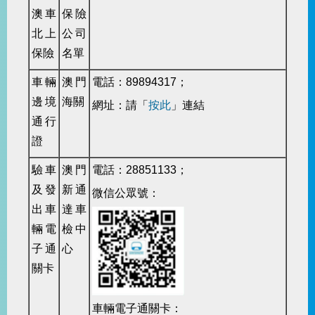
澳車
保險
北上
公司
保險
名單
車輛
澳門
電話：89894317；
邊境
海關
網址：
請「
按此
」連結
通行
證
驗車
澳門
電話：28851133；
及發
新通
微信公眾號：
出車
達車
輛電
檢中
子通
心
關卡
車輛電子通關卡：