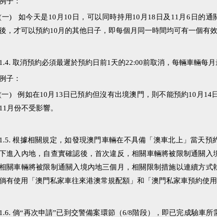
例子：
(一) 如今天是10月10日，可以同時持用10月18日及11月6日的通
後，才可以預約10月的其他日子，即每個月同一時間均可有一個有
1.4. 取消預約必須最遲於預約日前1天的22:00前取消，每輛車輛
例子：
(一) 例如在10月13日已預約但沒有出境澳門，則不能預約10月14
11月份不受影響。
1.5. 根據相關規定，如發現澳門車輛在不具備「澳車北上」當天
下進入內地，自查實確認後，首次違反，相關車輛將被限制通關入
相關車輛將被限制通關入境內地三個月，相關限制措施以連續方式
倘有使用「澳門私家車往來港澳常規配額」和「澳門私家車預約使
1.6. 倘“再次申請”已到交警備案環節（6/8階段），即已完成驗