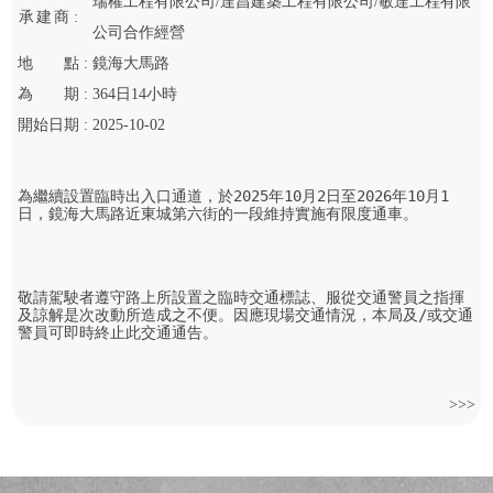
瑞權工程有限公司/達昌建築工程有限公司/敏達工程有限
承
建
商 :
公司合作經營
地
點 :
鏡海大馬路
為
期 :
364
日
14
小時
開始
日期 :
2025-10-02
為繼續設置臨時出入口通道，於2025年10月2日至2026年10月1
日，鏡海大馬路近東城第六街的一段維持實施有限度通車。

敬請駕駛者遵守路上所設置之臨時交通標誌、服從交通警員之指揮
及諒解是次改動所造成之不便。因應現場交通情況，本局及/或交通
警員可即時終止此交通通告。
>>>