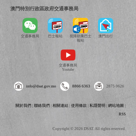
澳門特別行政區政府交通事務局
交通事務局
巴士報站
視障助乘巴士
澳門出行
報站
交通事務局
Youtube
info@dsat.gov.mo
8866 6363
2875 0626
關於我們
|
聯絡我們
|
相關連結
|
使用條款
|
私隱聲明
|
網站地圖
|
RSS
Copyright © 2026 DSAT. All rights reserved.