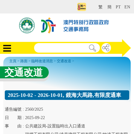
繁
簡
PT
EN
主頁
>
路面
>
臨時改道消息
>
交通改道
>
交通改道
2025-10-02 - 2026-10-01, 鏡海大馬路,有限度通車
通告
編號 :
2560/2025
日
期 :
2025-09-22
事
由 :
公共建設局-設置臨時出入口通道