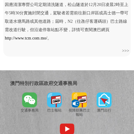
因應清潔專營公司定期清洗隧道，松山隧道於12月20日凌晨2時至上
午5時30分實施封閉交通，駕駛者若需前往新口岸區或高士德一帶可
取道水塘馬路或其他道路；屆時，N2（往氹仔客運碼頭）巴士路線
需改道行駛，但沿途停靠站點不變，詳情可查閱澳巴網頁
http://www.tcm.com.mo/
。
>>>
澳門特別行政區政府交通事務局
交通事務局
巴士報站
視障助乘巴士
澳門出行
報站