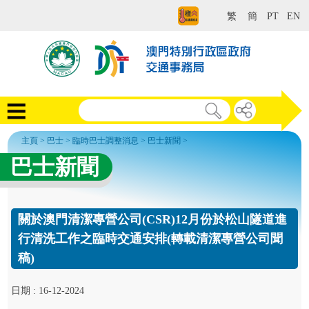
繁
簡
PT
EN
主頁
>
巴士
>
臨時巴士調整消息
>
巴士新聞
>
巴士新聞
關於澳門清潔專營公司(CSR)12月份於松山隧道進
行清洗工作之臨時交通安排(轉載清潔專營公司聞
稿)
日期 : 16-12-2024