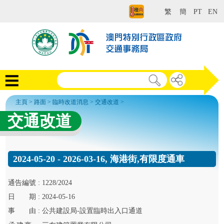
繁
簡
PT
EN
主頁
>
路面
>
臨時改道消息
>
交通改道
>
交通改道
2024-05-20 - 2026-03-16, 海港街,有限度通車
通告
編號 :
1228/2024
日
期 :
2024-05-16
事
由 :
公共建設局-設置臨時出入口通道