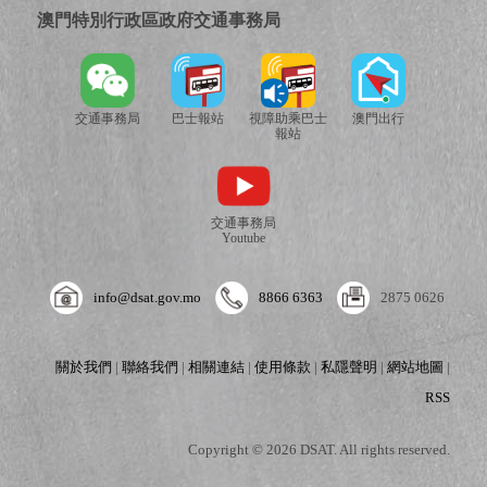
澳門特別行政區政府交通事務局
交通事務局
巴士報站
視障助乘巴士
澳門出行
報站
交通事務局
Youtube
info@dsat.gov.mo
8866 6363
2875 0626
關於我們
|
聯絡我們
|
相關連結
|
使用條款
|
私隱聲明
|
網站地圖
|
RSS
Copyright © 2026 DSAT. All rights reserved.