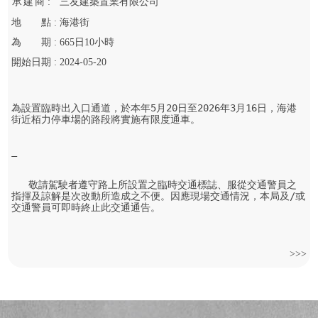
承
建
商 :
三友建築置業有限公司
地
點 :
海港街
為
期 :
665
日
10
小時
開始
日期 :
2024-05-20
為設置臨時出入口通道，於本年5月20日至2026年3月16日，海港
街近栢力停車場的路段將實施有限度通車。

   敬請駕駛者遵守路上所設置之臨時交通標誌、服從交通警員之
指揮及諒解是次改動所造成之不便。因應現場交通情況，本局及/或
交通警員可即時終止此交通通告。
>>>