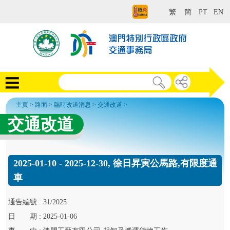
繁
簡
PT
EN
主頁
>
路面
>
臨時改道消息
>
交通改道
>
交通改道
2025-01-10 - 2025-12-30, 徐日昇寅公馬路,有限度通
車
通告
編號 :
31/2025
日
期 :
2025-01-06