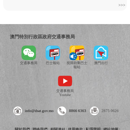
>>>
澳門特別行政區政府交通事務局
交通事務局
巴士報站
視障助乘巴士
澳門出行
報站
交通事務局
Youtube
info@dsat.gov.mo
8866 6363
2875 0626
關於我們
|
聯絡我們
|
相關連結
|
使用條款
|
私隱聲明
|
網站地圖
|