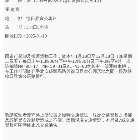
事
由 :
澳門工藝有限公司-起卸及搬運貨物工作
承
建
商 :
--
地
點 :
徐日昇寅公馬路
為
期 :
354
日
5
小時
開始
日期 :
2025-01-10
因進行起卸及搬運貨物工作，於本年1月10日至12月30日（逢星期
二及五）每日上午11時30分至中午12時30分及下午3時至4時，准
許編號MR-98-17、MN-59-31及AC-43-68之其中一部運輸車輛，
在工作期間於介乎北安碼頭馬路與徐日昇寅公圓形地之間一段氹仔
徐日昇寅公馬路通行。
敬請駕駛者遵守路上所設置之臨時交通標誌、服從交通警員之指揮
及諒解是次改動所造成之不便。因應現場交通情況，本局及/或交通
警員可即時終止此交通通告。