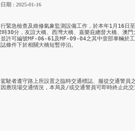
始
日期 :
2025-01-16
行緊急檢查及維修氣象監測設備工作，於本年1月16日至1
12時30分，友誼大橋、西灣大橋、嘉樂庇總督大橋、澳
並許可編號MF-06-61及MF-09-04之其中壹部車
標誌條件下於相關大橋短暫停泊。

請駕駛者遵守路上所設置之臨時交通標誌、服從交通警員
。因應現場交通情況，本局及/或交通警員可即時終止此交