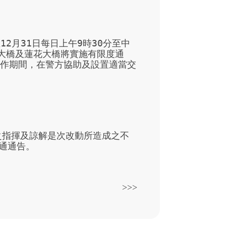
2月31日每日上午9時30分至中
門大橋及蓮花大橋將實施有限度通
輛於工作期間，在警方協助及設置適當交
之指揮及諒解是次改動所造成之不
通通告。
>>>