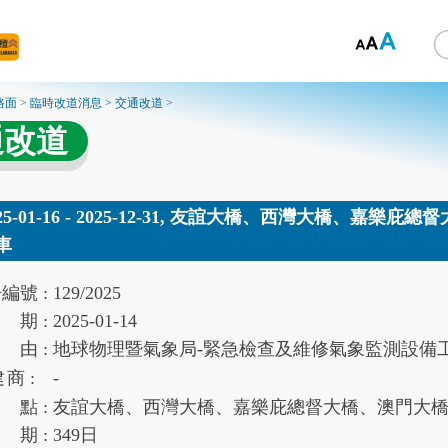
路面
>
臨時改道消息
>
交通改道
>
通改道
025-01-16 - 2025-12-31, 友誼大橋、西灣大橋、
車
告
編號 :
129/2025
期 :
2025-01-14
由 :
地球物理暨氣象局-緊急檢查及維修氣象監測設備
建
商 :
-
點 :
友誼大橋、西灣大橋、嘉樂庇總督大橋、澳門大
期 :
349
日