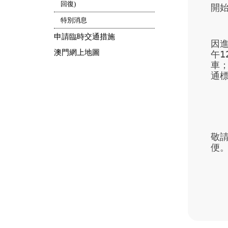
回復)
開
特別消息
申請臨時交通措施
因進
澳門網上地圖
午
車；
通
敬
便