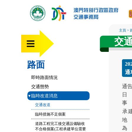
主頁
>
交
路面
2
通
即時路面情況
通
交通態勢
日
▾
臨時改道消息
事
交通改道
承
臨時措施不足個案
地
道路工程完工後交通設備驗收
為
不合格個案(工程承建單位需要