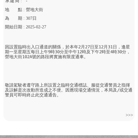
承
建
商 :
-
地
點 :
營地大街
為
期 :
307
日
開始
日期 :
2025-02-27
因設置臨時出入口通道的關係，於本年2月27日至12月31日，逢星
期一至星期五每日上午9時30分至中午12時及下午2時至4時30分，
營地大街102A號的路段將實施有限度通車。

敬請駕駛者遵守路上所設置之臨時交通標誌、服從交通警員之指揮
及諒解是次改動所造成之不便。因應現場交通情況，本局及/或交通
警員可即時終止此交通通告。
>>>