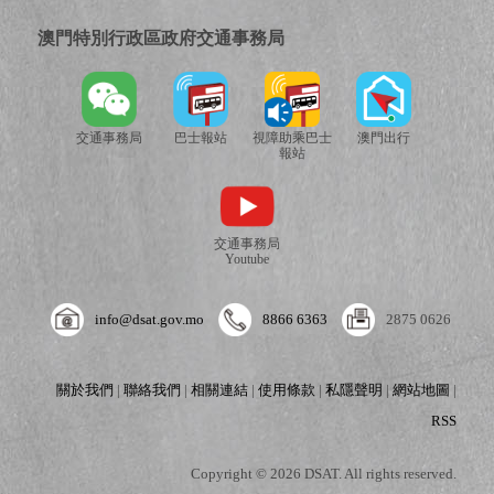
澳門特別行政區政府交通事務局
交通事務局
巴士報站
視障助乘巴士
澳門出行
報站
交通事務局
Youtube
info@dsat.gov.mo
8866 6363
2875 0626
關於我們
|
聯絡我們
|
相關連結
|
使用條款
|
私隱聲明
|
網站地圖
|
RSS
Copyright © 2026 DSAT. All rights reserved.