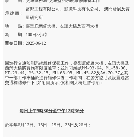
事
由 :
交通事務局-交通監測系統維修保養工作
富邦工程有限公司、顥騰科技有限公司、 澳門發展及質
承
建
商 :
量研究所
地
點 :
嘉樂庇總督大橋、友誼大橋及西灣大橋
為
期 :
100
日
3
小時
開始
日期 :
2025-06-12
因進行交通監測系統維修保養工作，嘉樂庇總督大橋，友誼大橋及
西灣大橋將實施有限度通車；並許可編號MM-93-64、ML-58-06、
MT-23-44、MS-32-15、MU-65-95、MU-45-82及AA-70-37之其
中一部工作車輛於進行維修保養工作期間，在警方協助及設置適當
交通標誌條件下(如附圖所示)於相關大橋短暫停泊：

每日上午9時30分至中午12時30分
於本年6月12日、16日、19日、23日及26日；
