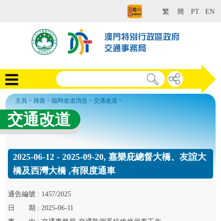
繁
簡
PT
EN
主頁
>
路面
>
臨時改道消息
>
交通改道
>
交通改道
2025-06-12 - 2025-09-20, 嘉樂庇總督大橋、友誼大
橋及西灣大橋 ,有限度通車
通告
編號 :
1457/2025
日
期 :
2025-06-11