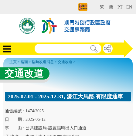
繁
簡
PT
EN
主頁
>
路面
>
臨時改道消息
>
交通改道
>
交通改道
2025-07-01 - 2025-12-31, 濠江大馬路,有限度通車
通告
編號 :
1474/2025
日
期 :
2025-06-12
事
由 :
公共建設局-設置臨時出入口通道