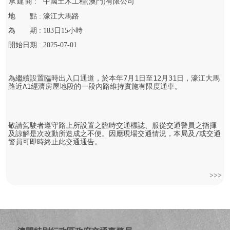
承
建
商 :
中國土木工程(澳門)有限公司
地
點 :
濠江大馬路
為
期 :
183
日
15
小時
開始
日期 :
2025-07-01
為繼續設置臨時出入口通道，於本年7月1日至12月31日，濠江大馬
路近A1經濟房屋地段的一段內路維持實施有限度通車。

敬請駕駛者遵守路上所設置之臨時交通標誌、服從交通警員之指揮
及諒解是次改動所造成之不便。因應現場交通情況，本局及/或交通
警員可即時終止此交通通告。
>>>