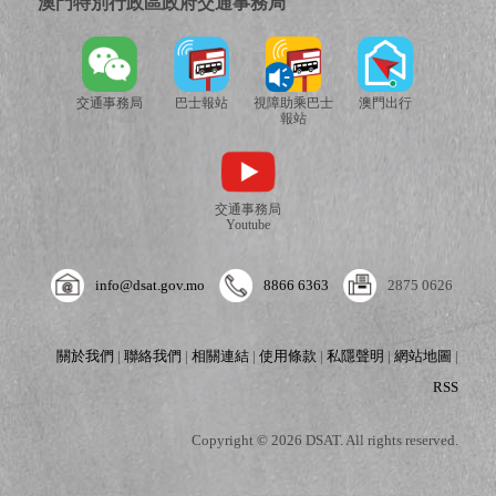
澳門特別行政區政府交通事務局
交通事務局
巴士報站
視障助乘巴士
澳門出行
報站
交通事務局
Youtube
info@dsat.gov.mo
8866 6363
2875 0626
關於我們
|
聯絡我們
|
相關連結
|
使用條款
|
私隱聲明
|
網站地圖
|
RSS
Copyright © 2026 DSAT. All rights reserved.