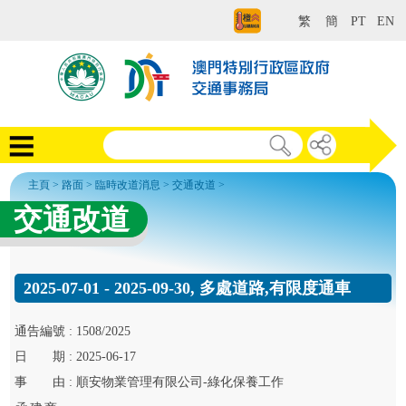
繁
簡
PT
EN
主頁
>
路面
>
臨時改道消息
>
交通改道
>
交通改道
2025-07-01 - 2025-09-30, 多處道路,有限度通車
通告
編號 :
1508/2025
日
期 :
2025-06-17
事
由 :
順安物業管理有限公司-綠化保養工作