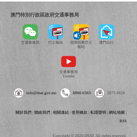
澳門特別行政區政府交通事務局
交通事務局
巴士報站
視障助乘巴士
澳門出行
報站
交通事務局
Youtube
info@dsat.gov.mo
8866 6363
2875 0626
關於我們
|
聯絡我們
|
相關連結
|
使用條款
|
私隱聲明
|
網站地圖
|
RSS
Copyright © 2026 DSAT. All rights reserved.