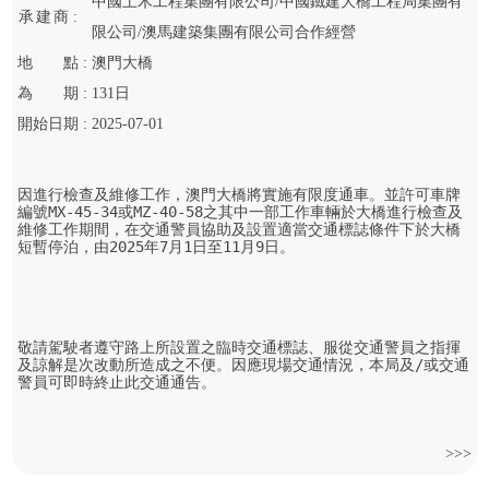
中國土木工程集團有限公司/中國鐵建大橋工程局集團有
承
建
商 :
限公司/澳馬建築集團有限公司合作經營
地
點 :
澳門大橋
為
期 :
131
日
開始
日期 :
2025-07-01
因進行檢查及維修工作，澳門大橋將實施有限度通車。並許可車牌
編號MX-45-34或MZ-40-58之其中一部工作車輛於大橋進行檢查及
維修工作期間，在交通警員協助及設置適當交通標誌條件下於大橋
短暫停泊，由2025年7月1日至11月9日。

敬請駕駛者遵守路上所設置之臨時交通標誌、服從交通警員之指揮
及諒解是次改動所造成之不便。因應現場交通情況，本局及/或交通
警員可即時終止此交通通告。
>>>