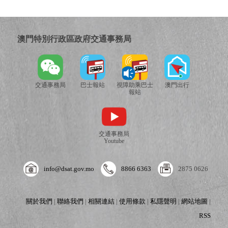
澳門特別行政區政府交通事務局
交通事務局
巴士報站
視障助乘巴士
澳門出行
報站
交通事務局
Youtube
info@dsat.gov.mo
8866 6363
2875 0626
關於我們
|
聯絡我們
|
相關連結
|
使用條款
|
私隱聲明
|
網站地圖
|
RSS