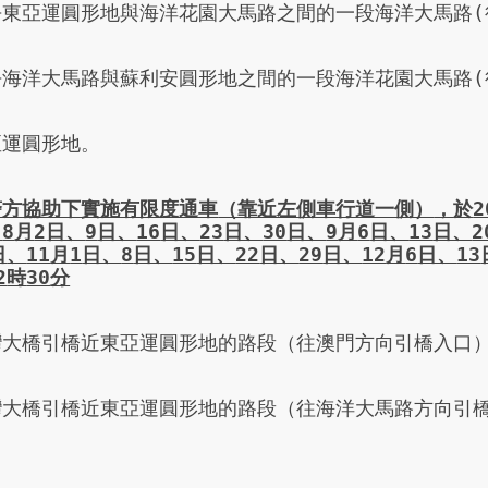
乎東亞運圓形地與海洋花園大馬路之間的一段海洋大馬路(往
乎海洋大馬路與蘇利安圓形地之間的一段海洋花園大馬路(往
運圓形地。

警方協助下實施有限度通車
（靠近左側車行道一側）
，
於
2
、
8
月
2
日、
9
日、
16
日、
23
日、
30
日、
9
月
6
日、
13
日、
2
日
、
11
月
1
日、
8
日、
15
日、
22
日、
29
日、
12
月
6
日、
13
2
時
30
分
灣大橋引橋近東亞運圓形地的路段（往澳門方向引橋入口）
灣大橋引橋近東亞運圓形地的路段（往海洋大馬路方向引橋