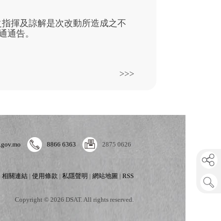
之指揮及諒解是次改動所造成之不
通通告。 
>>>
.gov.mo
8866 6363
2875 0626
|
相關連結
|
使用條款
|
私隱聲明
|
網站地圖
|
RSS
Copyright © 2026 DSAT. All rights reserved.