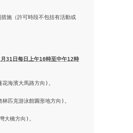
制措施（許可時段不包括有活動或
2
月
31
日
每日上午
10
時至中午
12
時
花海濱大馬路方向)。

林匹克游泳館圓形地方向)。

大橋方向)。
