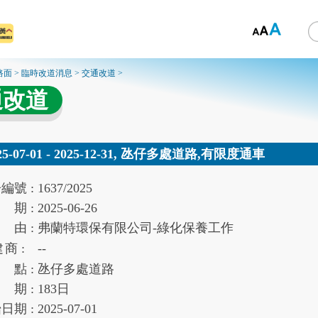
路面
>
臨時改道消息
>
交通改道
>
通改道
25-07-01 - 2025-12-31, 氹仔多處道路,有限度通車
告
編號 :
1637/2025
期 :
2025-06-26
由 :
弗蘭特環保有限公司-綠化保養工作
建
商 :
--
點 :
氹仔多處道路
期 :
183
日
始
日期 :
2025-07-01