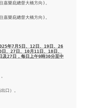
嘉樂庇總督大橋方向)。

嘉樂庇總督大橋方向)。

025
年
7
月
5
日、
12
日、
19
日
、
26
0
日
、
27
日、
10
月
11
日
、
18
日、
日及
27
日
，每日上午
9
時
30
分至中
。

出口）。
