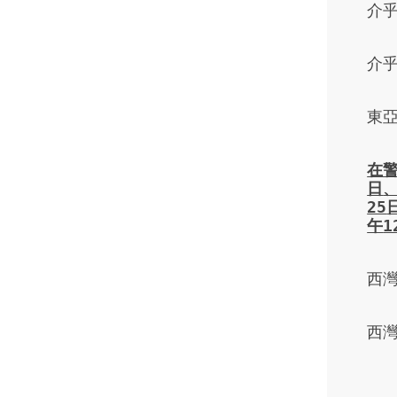
介
介
東亞
在
日
25
午
1
西
西