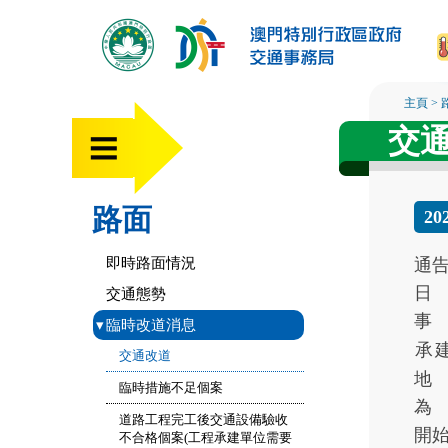
主頁
>
交
路面
20
即時路面情況
通
日
交通態勢
事
▾
臨時改道消息
承
交通改道
地
臨時措施不足個案
為
道路工程完工後交通設備驗收
開
不合格個案(工程承建單位需要