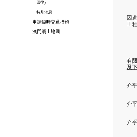
回復)
特別消息
因
申請臨時交通措施
工程
澳門網上地圖
有
及
介
介
介