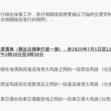
進行綠化保養工作，氹仔相關道路將實施以下臨時交通管
在相關路段進行的期間）：

限度通車
（靠近左側車行道一側）
，於
2025
年
7
月
1
日
至
1
下午
2
時
30
分至
4
時
30
分
乎聯生海濱路與蓮花海濱大馬路之間的一段西堤馬路 (往蓮
乎西堤馬路與百老匯酒店之間的一段蓮花海濱大馬路 (往奧
乎東亞運街與東亞運圓形地之間的一段東亞運大馬路(往西灣