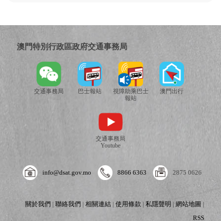
澳門特別行政區政府交通事務局
交通事務局
巴士報站
視障助乘巴士
澳門出行
報站
交通事務局
Youtube
info@dsat.gov.mo
8866 6363
2875 0626
關於我們
|
聯絡我們
|
相關連結
|
使用條款
|
私隱聲明
|
網站地圖
|
RSS