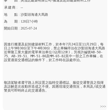
事
由 :
吳淦記建築有限公司-搬運及起卸建築材料工作
承
建
商 :
--
地
點 :
沙梨頭海邊大馬路
為
期 :
128
日
7
小時
開始
日期 :
2025-07-24
因進行搬運及起卸建築材料工作，於本年7月24日至11月29日，每
日上午9時30分至下午4時30分，禁止車輛停泊在沙梨頭海邊大馬路
近華隆工業大廈的電單車泊車位(佔用12米)，另准許編號AB-50-
75、AB-39-51、MM-51-80及MM-65-82其中一部之工作車輛，在
設置適當交通標誌的條件下，於工作時在該處停泊。

敬請駕駛者遵守路上所設置之臨時交通標誌、服從交通警員之指揮
及諒解是次改動所造成之不便。因應現場交通情況，本局及/或交通
警員可即時終止此交通通告。
>>>