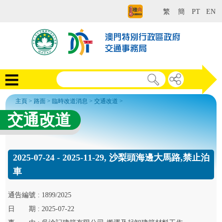
繁
簡
PT
EN
主頁
>
路面
>
臨時改道消息
>
交通改道
>
交通改道
2025-07-24 - 2025-11-29, 沙梨頭海邊大馬路,禁止泊
車
通告
編號 :
1899/2025
日
期 :
2025-07-22