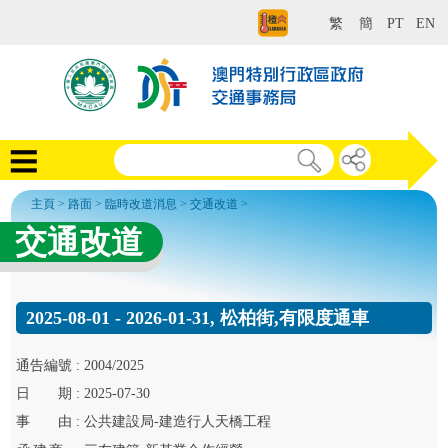
繁
簡
PT
EN
主頁
>
路面
>
臨時改道消息
>
交通改道
>
交通改道
2025-08-01 - 2026-01-31, 松柏街,有限度通車
通告
編號 :
2004/2025
日
期 :
2025-07-30
事
由 :
公共建設局-建造行人天橋工程