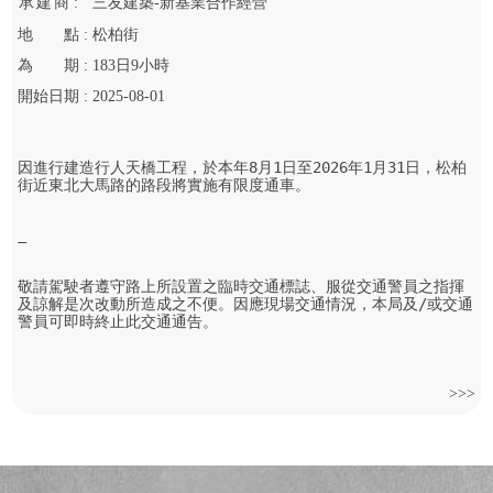
承
建
商 :
三友建築-新基業合作經營
地
點 :
松柏街
為
期 :
183
日
9
小時
開始
日期 :
2025-08-01
因進行建造行人天橋工程，於本年8月1日至2026年1月31日，松柏
街近東北大馬路的路段將實施有限度通車。

敬請駕駛者遵守路上所設置之臨時交通標誌、服從交通警員之指揮
及諒解是次改動所造成之不便。因應現場交通情況，本局及/或交通
警員可即時終止此交通通告。
>>>