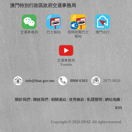
澳門特別行政區政府交通事務局
交通事務局
巴士報站
視障助乘巴士
澳門出行
報站
交通事務局
Youtube
info@dsat.gov.mo
8866 6363
2875 0626
關於我們
|
聯絡我們
|
相關連結
|
使用條款
|
私隱聲明
|
網站地圖
|
RSS
Copyright © 2026 DSAT. All rights reserved.