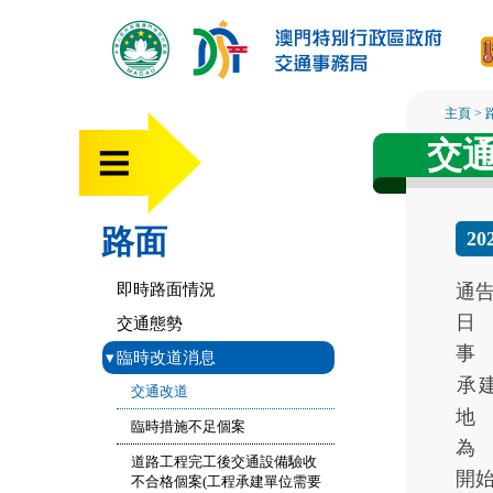
主頁
>
交
路面
20
即時路面情況
通
日
交通態勢
事
▾
臨時改道消息
承
交通改道
地
臨時措施不足個案
為
道路工程完工後交通設備驗收
開
不合格個案(工程承建單位需要