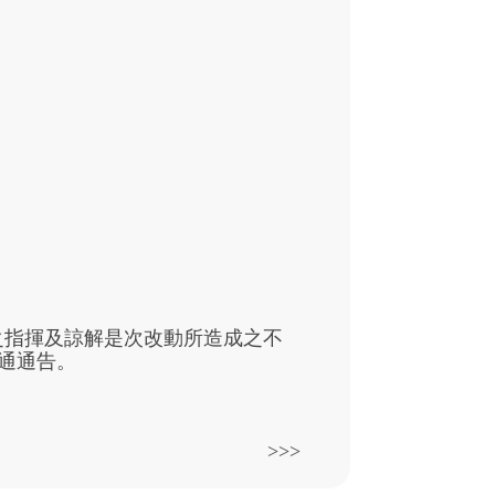
之指揮及諒解是次改動所造成之不
通通告。
>>>