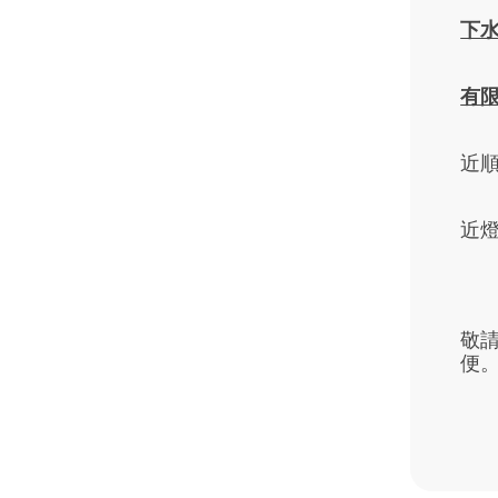
下
有
近順
近燈
敬
便