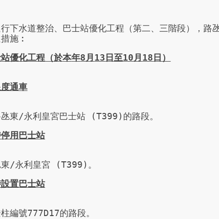
進行下水道整治、巴士站優化工程（第二、三階段），路
通措施︰
士站優化工程
（
於
本
年
8
月
13
日至
10
月
18
日）
限度通車
氹東/永利皇宮巴士站 (T399)的路段。
時停用巴士站
東/永利皇宮 (T399)。
時設置巴士站
柱編號777D17的路段。