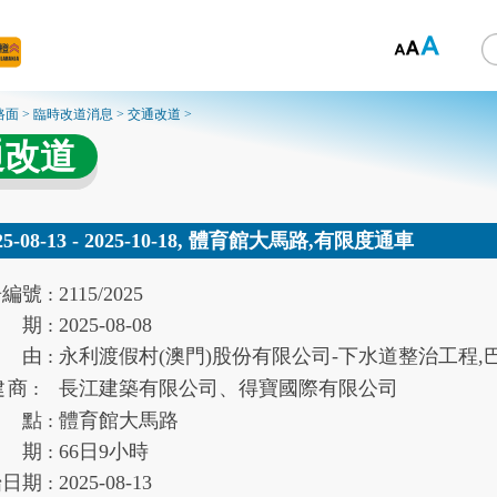
路面
>
臨時改道消息
>
交通改道
>
通改道
25-08-13 - 2025-10-18, 體育館大馬路,有限度通車
告
編號 :
2115/2025
期 :
2025-08-08
由 :
永利渡假村(澳門)股份有限公司-下水道整治工程,
建
商 :
長江建築有限公司、得寶國際有限公司
點 :
體育館大馬路
期 :
66
日
9
小時
始
日期 :
2025-08-13