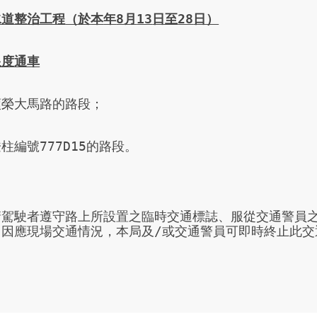
水道整治工程
（於
本
年
8
月
13
日至
28
日）
限度通車
榮大馬路的路段；

柱編號777D15的路段。

請駕駛者遵守路上所設置之臨時交通標誌、服從交通警員
。因應現場交通情況，本局及/或交通警員可即時終止此交