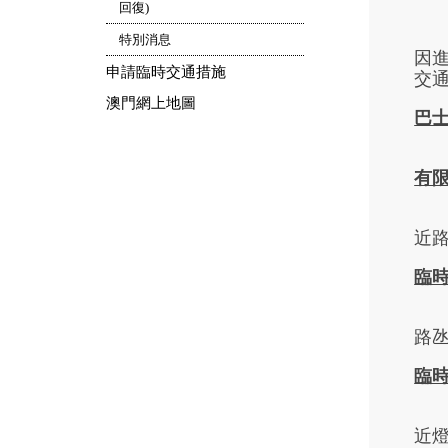
回復)
特別消息
因
申請臨時交通措施
交
澳門網上地圖
巴
有
近路
臨
路氹
臨
近燈