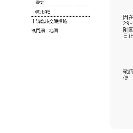
回復)
特別消息
因在
申請臨時交通措施
29
附圖
澳門網上地圖
日止
敬
便