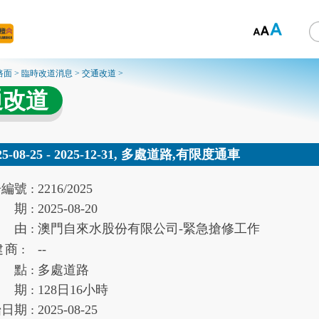
路面
>
臨時改道消息
>
交通改道
>
通改道
25-08-25 - 2025-12-31, 多處道路,有限度通車
告
編號 :
2216/2025
期 :
2025-08-20
由 :
澳門自來水股份有限公司-緊急搶修工作
建
商 :
--
點 :
多處道路
期 :
128
日
16
小時
始
日期 :
2025-08-25