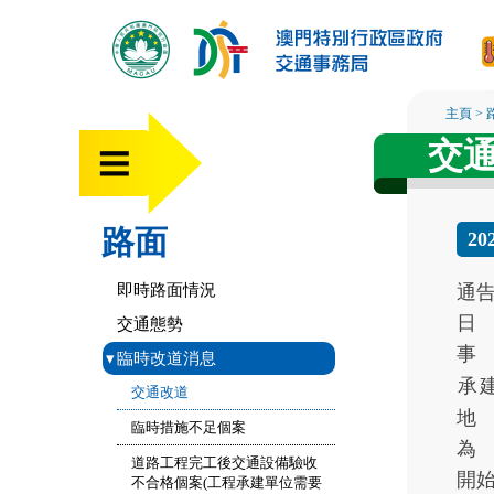
主頁
>
交
路面
20
即時路面情況
通
日
交通態勢
事
▾
臨時改道消息
承
交通改道
地
臨時措施不足個案
為
道路工程完工後交通設備驗收
開
不合格個案(工程承建單位需要