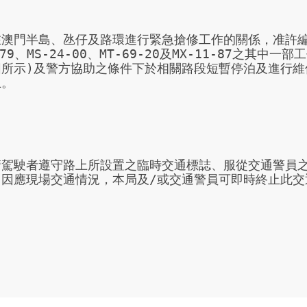
澳門半島、氹仔及路環進行緊急搶修工作的關係，准許編號AA-
-79、MS-24-00、MT-69-20及MX-11-87之其
所示)及警方協助之條件下於相關路段短暫停泊及進行維修，
。

請駕駛者遵守路上所設置之臨時交通標誌、服從交通警員
。因應現場交通情況，本局及/或交通警員可即時終止此交