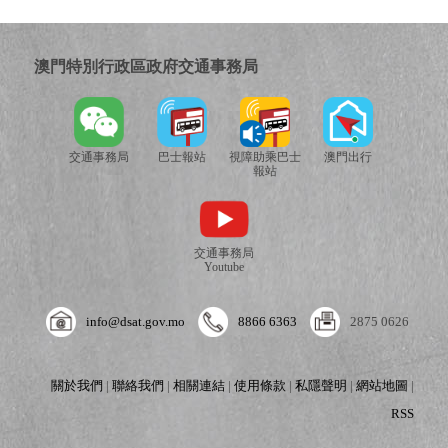
澳門特別行政區政府交通事務局
交通事務局
巴士報站
視障助乘巴士
澳門出行
報站
交通事務局
Youtube
info@dsat.gov.mo
8866 6363
2875 0626
關於我們
|
聯絡我們
|
相關連結
|
使用條款
|
私隱聲明
|
網站地圖
|
RSS