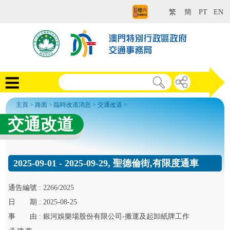
繁
簡
PT
EN
主頁
>
路面
>
臨時改道消息
>
交通改道
>
交通改道
2025-09-01 - 2025-09-29, 聖德倫街,有限度通車
通告
編號 :
2266/2025
日
期 :
2025-08-25
事
由 :
銀河娛樂場股份有限公司-搬運及起卸紙牌工作