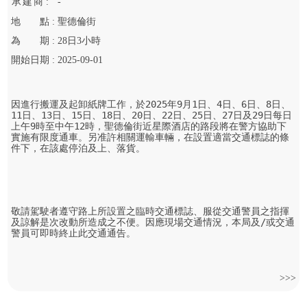
承
建
商 :
-
地
點 :
聖德倫街
為
期 :
28
日
3
小時
開始
日期 :
2025-09-01
因進行搬運及起卸紙牌工作，於2025年9月1日、4日、6日、8日、
11日、13日、15日、18日、20日、22日、25日、27日及29日每日
上午9時至中午12時，聖德倫街近星際酒店的路段將在警方協助下
實施有限度通車。另准許相關運輸車輛，在設置適當交通標誌的條
件下，在該處停泊及上、落貨。

敬請駕駛者遵守路上所設置之臨時交通標誌、服從交通警員之指揮
及諒解是次改動所造成之不便。因應現場交通情況，本局及/或交通
警員可即時終止此交通通告。
>>>