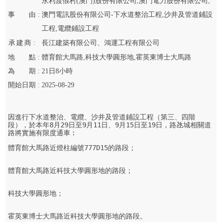
永利渡假村(澳門)股份有限公司,澳門電力股份有限公司,
事
由 :
澳門電訊股份有限公司-下水道整治工程,沙井及管道鋪設
工程,電纜鋪設工程
承
建
商 :
長江建築有限公司、鴻運工程有限公司
地
點 :
體育館大馬路,科技大學圓形地,霍英東博士大馬路
為
期 :
21
日
8
小時
開始
日期 :
2025-08-29
因進行下水道整治、電纜、沙井及管道鋪設工程（第三、四階
段），於本年8月29日至9月11日、9月15日至19日，路氹城相關道
路將實施有限度通車︰
體育館大馬路近燈柱編號777D15的路段；

體育館大馬路近科技大學圓形地的路段；

科技大學圓形地；

霍英東博士大馬路近科技大學圓形地的路段。
