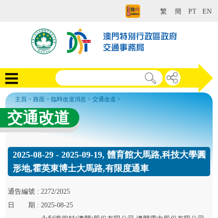
繁
簡
PT
EN
主頁
>
路面
>
臨時改道消息
>
交通改道
>
交通改道
2025-08-29 - 2025-09-19, 體育館大馬路,科技大學圓
形地,霍英東博士大馬路,有限度通車
通告
編號 :
2272/2025
日
期 :
2025-08-25