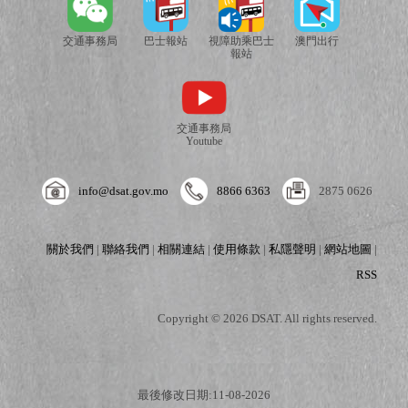
交通事務局
巴士報站
視障助乘巴士
澳門出行
報站
交通事務局
Youtube
info@dsat.gov.mo
8866 6363
2875 0626
關於我們
|
聯絡我們
|
相關連結
|
使用條款
|
私隱聲明
|
網站地圖
|
RSS
Copyright © 2026 DSAT. All rights reserved.
最後修改日期:11-08-2026