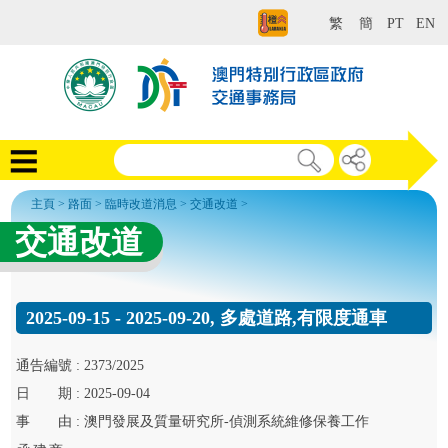
繁
簡
PT
EN
主頁
>
路面
>
臨時改道消息
>
交通改道
>
交通改道
2025-09-15 - 2025-09-20, 多處道路,有限度通車
通告
編號 :
2373/2025
日
期 :
2025-09-04
事
由 :
澳門發展及質量研究所-偵測系統維修保養工作