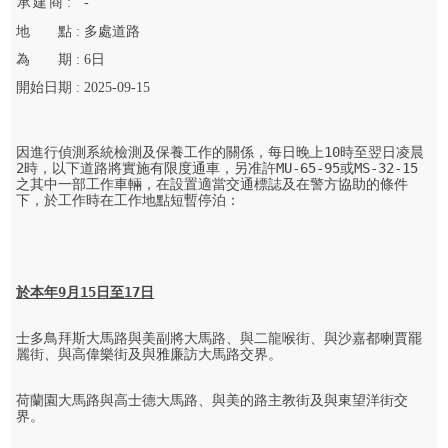
承
建
商 :
-
地
點 :
多處道路
為
期 :
6
日
開始
日期 :
2025-09-15
因進行偵測系統檢測及保養工作的關係，每日晚上10時至翌日凌晨
2時，以下道路將實施有限度通車，另准許MU-65-95或MS-32-15
之其中一部工作車輛，在設置適當交通標誌及在警方協助的條件
下，於工作時在工作地點短暫停泊：

於本年
9
月
15
日至
17
日
士多鳥拜斯大馬路與美副將大馬路、與二龍喉街、與沙嘉都喇賈罷
麗街、與高偉樂街及與雅廉訪大馬路交界。

荷蘭園大馬路與高士德大馬路、與美的路主教街及與東望洋街交
界。
