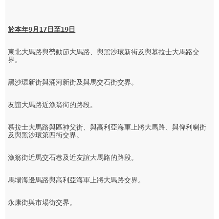
於本年
9
月
17
日至
19
日
東北大馬路與勞動節大馬路、與黑沙環新街及與慕拉士大馬路交
界。

黑沙環新街與涌河新街及與馬交石街交界。

友誼大馬路近漁翁街的路段。

慕拉士大馬路與區神父街、與高利亞海軍上將大馬路、與俾利喇街
及與黑沙環第四街交界。

漁翁街近馬交石巷及近友誼大馬路的路段。

馬場海邊馬路與高利亞海軍上將大馬路交界。

永康街與市場街交界。
