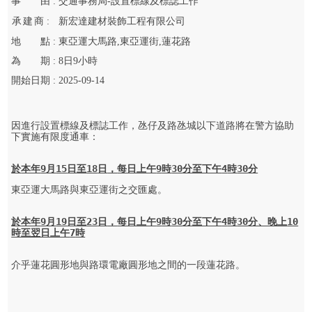
事
由 :
交通事務局-設置標線及標誌工作
承
建
商 :
新宏達建材裝飾工程有限公司
地
點 :
東亞運大馬路,東亞運街,蓮花路
為
期 :
8
日
9
小時
開始
日期 :
2025-09-14
因進行設置標線及標誌工作，氹仔及路氹城以下道路將在警方協助
下實施有限度通車：

於
本年
9
月
15
日
至
18
日
，
每日上午
9
時
30
分至下午
4
時
30
分
東亞運大馬路與東亞運街之交匯處。

於
本年
9
月
19
日
至
23
日
，
每日上午
9
時
30
分至下午
4
時
30
分、晚上
10
時至翌日上午
7
時
介乎蓮花圓形地與路環電廠圓形地之間的一段蓮花路。
