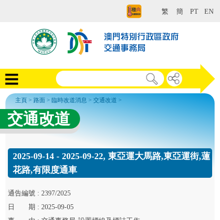
繁
簡
PT
EN
主頁
>
路面
>
臨時改道消息
>
交通改道
>
交通改道
2025-09-14 - 2025-09-22, 東亞運大馬路,東亞運街,蓮
花路,有限度通車
通告
編號 :
2397/2025
日
期 :
2025-09-05