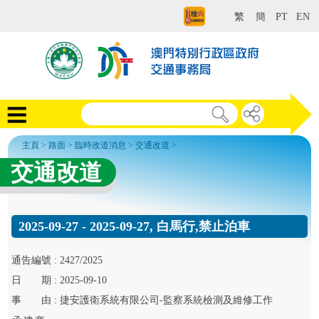
繁
簡
PT
EN
主頁
>
路面
>
臨時改道消息
>
交通改道
>
交通改道
2025-09-27 - 2025-09-27, 白馬行,禁止泊車
通告
編號 :
2427/2025
日
期 :
2025-09-10
事
由 :
捷安護衛系統有限公司-監察系統檢測及維修工作