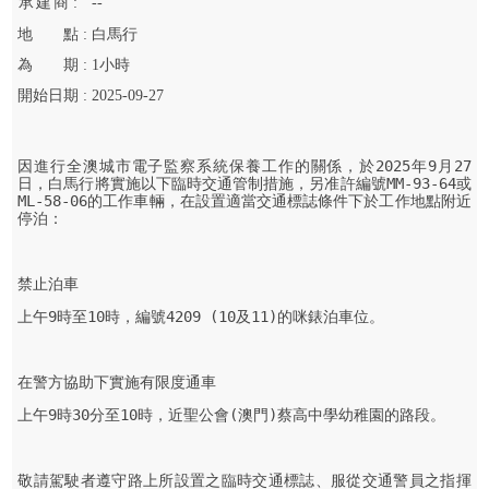
承
建
商 :
--
地
點 :
白馬行
為
期 :
1
小時
開始
日期 :
2025-09-27
因進行全澳城市電子監察系統保養工作的關係，於2025年9月27
日，白馬行將實施以下臨時交通管制措施，另准許編號MM-93-64或
ML-58-06的工作車輛，在設置適當交通標誌條件下於工作地點附近
停泊：
禁止泊車
上午9時至10時，編號4209 (10及11)的咪錶泊車位。
在警方協助下實施有限度通車
上午9時30分至10時，近聖公會(澳門)蔡高中學幼稚園的路段。
敬請駕駛者遵守路上所設置之臨時交通標誌、服從交通警員之指揮