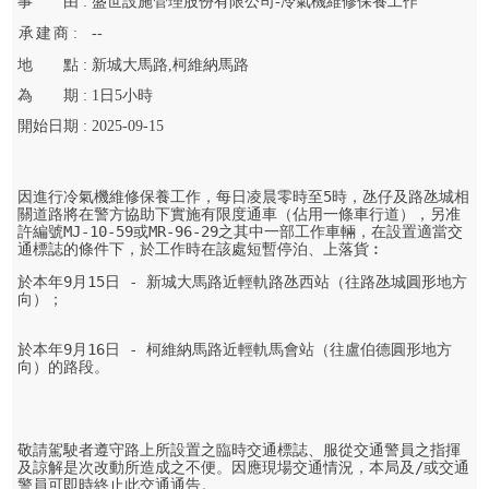
事
由 :
盛世設施管理股份有限公司-冷氣機維修保養工作
承
建
商 :
--
地
點 :
新城大馬路,柯維納馬路
為
期 :
1
日
5
小時
開始
日期 :
2025-09-15
因進行冷氣機維修保養工作，每日凌晨零時至5時，氹仔及路氹城相
關道路將在警方協助下實施有限度通車（佔用一條車行道），另准
許編號MJ-10-59或MR-96-29之其中一部工作車輛，在設置適當交
通標誌的條件下，於工作時在該處短暫停泊、上落貨︰
於本年9月15日 - 新城大馬路近輕軌路氹西站（往路氹城圓形地方
向）；

於本年9月16日 - 柯維納馬路近輕軌馬會站（往盧伯德圓形地方
向）的路段。

敬請駕駛者遵守路上所設置之臨時交通標誌、服從交通警員之指揮
及諒解是次改動所造成之不便。因應現場交通情況，本局及/或交通
警員可即時終止此交通通告。