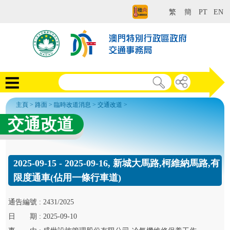
繁
簡
PT
EN
主頁
>
路面
>
臨時改道消息
>
交通改道
>
交通改道
2025-09-15 - 2025-09-16, 新城大馬路,柯維納馬路,有
限度通車(佔用一條行車道)
通告
編號 :
2431/2025
日
期 :
2025-09-10