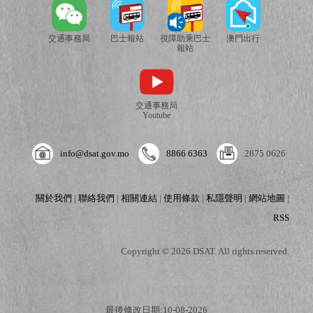
交通事務局
巴士報站
視障助乘巴士
澳門出行
報站
交通事務局
Youtube
info@dsat.gov.mo
8866 6363
2875 0626
關於我們
|
聯絡我們
|
相關連結
|
使用條款
|
私隱聲明
|
網站地圖
|
RSS
Copyright © 2026 DSAT. All rights reserved.
最後修改日期:10-08-2026