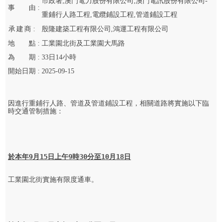
市政署,澳門電力股份有限公司,澳門電訊股份有限公司-
事
由 :
重鋪行人路工程,電纜鋪設工程,管道鋪設工程
承
建
商 :
殷隆建築工程有限公司,鴻運工程有限公司
地
點 :
工業園北街及工業園大馬路
為
期 :
33
日
14
小時
開始
日期 :
2025-09-15
因進行重鋪行人路、管道及管道鋪設工程，相關道路將實施以下臨
時交通管制措施：

於本年
9
月
15
日上午
9
時
30
分至
1
0
月
18
日
工業園北街實施有限度通車。
