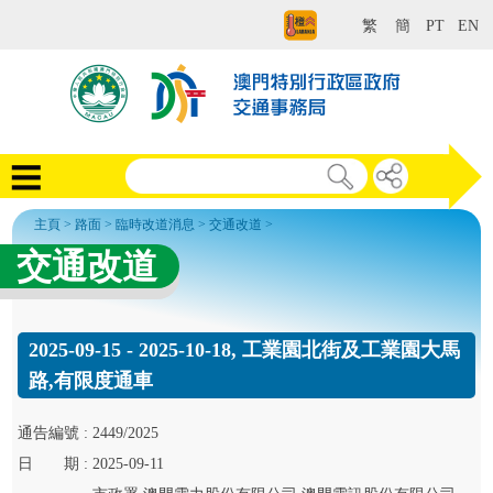
繁
簡
PT
EN
主頁
>
路面
>
臨時改道消息
>
交通改道
>
交通改道
2025-09-15 - 2025-10-18, 工業園北街及工業園大馬
路,有限度通車
通告
編號 :
2449/2025
日
期 :
2025-09-11