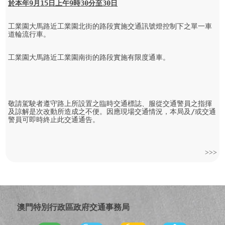
於本年
9
月
15
日上午
9
時
30
分至
30
日
工業園大馬路近工業園北街的路段實施交通訊號燈控制下之單一車
道輪流行車。

工業園大馬路近工業園南街的路段實施有限度通車。

敬請駕駛者遵守路上所設置之臨時交通標誌、服從交通警員之指揮
及諒解是次改動所造成之不便。因應現場交通情況，本局及/或交通
警員可即時終止此交通通告。 
>>>
澳門特別行政區政府交通事務局