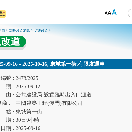
路面
>
臨時改道消息
>
交通改道
>
通改道
25-09-16 - 2025-10-16, 東城第一街,有限度通車
告
編號 :
2478/2025
期 :
2025-09-12
由 :
公共建設局-設置臨時出入口通道
建
商 :
中國建築工程(澳門)有限公司
點 :
東城第一街
期 :
30
日
9
小時
始
日期 :
2025-09-16