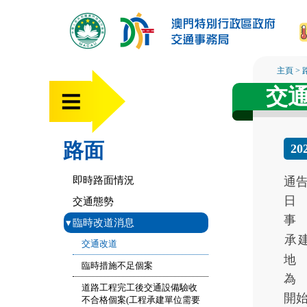
主頁
>
交
路面
20
即時路面情況
通
日
交通態勢
事
▾
臨時改道消息
承
交通改道
地
臨時措施不足個案
為
道路工程完工後交通設備驗收
開
不合格個案(工程承建單位需要