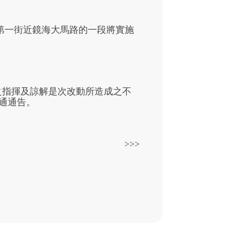
城第一街近鏡海大馬路的一段將實施
之指揮及諒解是次改動所造成之不
通通告。
>>>