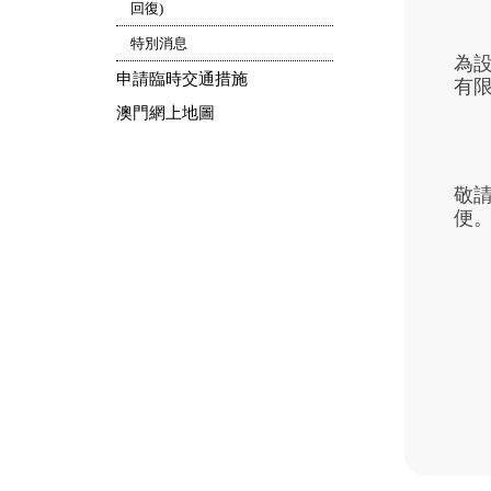
回復)
特別消息
為設
申請臨時交通措施
有限
澳門網上地圖
敬
便