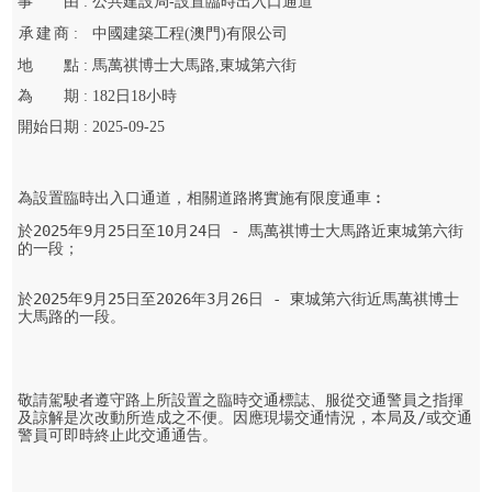
事
由 :
公共建設局-設置臨時出入口通道
承
建
商 :
中國建築工程(澳門)有限公司
地
點 :
馬萬祺博士大馬路,東城第六街
為
期 :
182
日
18
小時
開始
日期 :
2025-09-25
為設置臨時出入口通道，相關道路將實施有限度通車︰
於2025年9月25日至10月24日 - 馬萬祺博士大馬路近東城第六街
的一段；

於2025年9月25日至2026年3月26日 - 東城第六街近馬萬祺博士
大馬路的一段。

敬請駕駛者遵守路上所設置之臨時交通標誌、服從交通警員之指揮
及諒解是次改動所造成之不便。因應現場交通情況，本局及/或交通
警員可即時終止此交通通告。