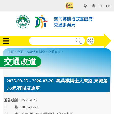
繁
簡
PT
EN
主頁
>
路面
>
臨時改道消息
>
交通改道
>
交通改道
2025-09-25 - 2026-03-26, 馬萬祺博士大馬路,東城第
六街,有限度通車
通告
編號 :
2558/2025
日
期 :
2025-09-22