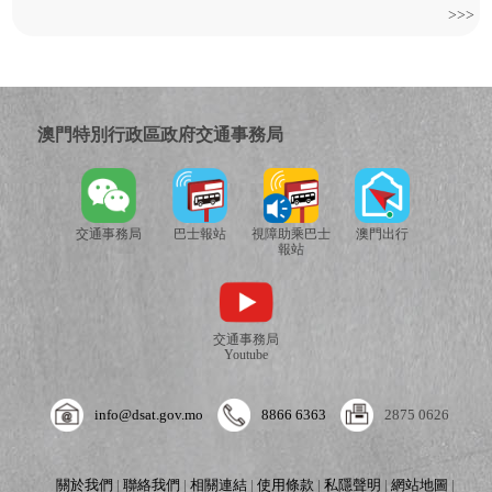
>>>
澳門特別行政區政府交通事務局
交通事務局
巴士報站
視障助乘巴士
澳門出行
報站
交通事務局
Youtube
info@dsat.gov.mo
8866 6363
2875 0626
關於我們
|
聯絡我們
|
相關連結
|
使用條款
|
私隱聲明
|
網站地圖
|