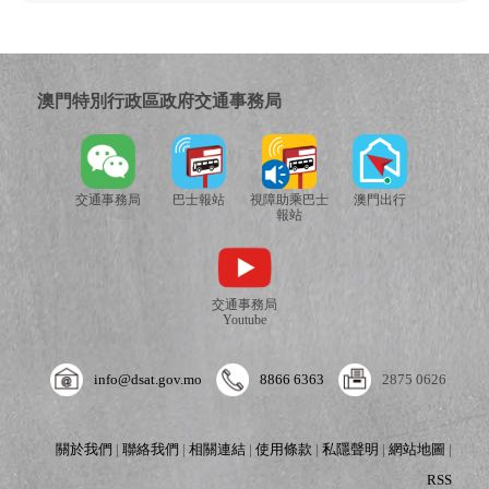
澳門特別行政區政府交通事務局
交通事務局
巴士報站
視障助乘巴士
澳門出行
報站
交通事務局
Youtube
info@dsat.gov.mo
8866 6363
2875 0626
關於我們
|
聯絡我們
|
相關連結
|
使用條款
|
私隱聲明
|
網站地圖
|
RSS