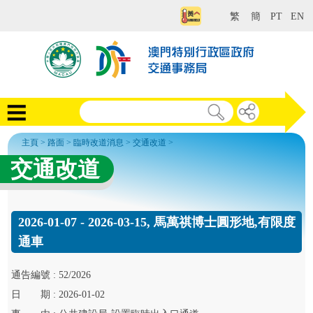
繁
簡
PT
EN
主頁
>
路面
>
臨時改道消息
>
交通改道
>
交通改道
2026-01-07 - 2026-03-15, 馬萬祺博士圓形地,有限度
通車
通告
編號 :
52/2026
日
期 :
2026-01-02