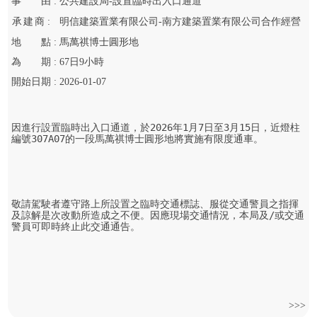
事
由 :
公共建設局-設置臨時出入口通道
承
建
商 :
明信建築置業有限公司-南方建築置業有限公司合作經營
地
點 :
馬萬祺博士圓形地
為
期 :
67
日
9
小時
開始
日期 :
2026-01-07
因進行設置臨時出入口通道，於2026年1月7日至3月15日，近燈柱
編號307A07的一段馬萬祺博士圓形地將實施有限度通車。

敬請駕駛者遵守路上所設置之臨時交通標誌、服從交通警員之指揮
及諒解是次改動所造成之不便。因應現場交通情況，本局及/或交通
警員可即時終止此交通通告。

>>>