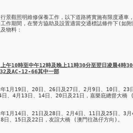
進行景觀照明維修保養工作，以下道路將實施有限度通車
養工作期間，在警方協助及設置適當交通標誌條件下(如附
及物料：

日上午
10
時至中午
12
時
及
晚上
11
時
30
分至翌日凌晨
4
時
30
32
及
AC-12-66
其中一部
年1月19日、20日、26日及27日、2月9日、10日、23
4日、4月13日、14日、20日及21日，嘉樂庇總督大橋 
年1月14日、21日及28日、2月4日、11日及25日、3月
8日、15日及22日，友誼大橋 (澳門往氹仔方向)。
