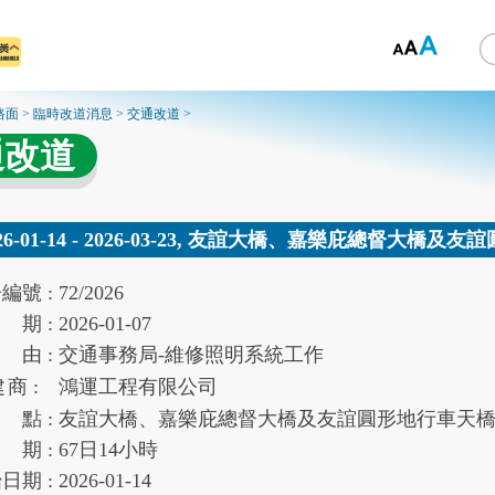
路面
>
臨時改道消息
>
交通改道
>
通改道
026-01-14 - 2026-03-23, 友誼大橋、嘉樂庇總督大
告
編號 :
72/2026
期 :
2026-01-07
由 :
交通事務局-維修照明系統工作
建
商 :
鴻運工程有限公司
點 :
友誼大橋、嘉樂庇總督大橋及友誼圓形地行車天
期 :
67
日
14
小時
始
日期 :
2026-01-14