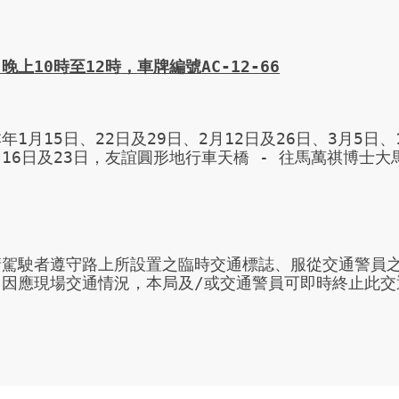
日晚上
10
時至
12
時
，
車牌編號
AC-12-66
年1月15日、22日及29日、2月12日及26日、3月5日、
16日及23日，友誼圓形地行車天橋 - 往馬萬祺博士大
請駕駛者遵守路上所設置之臨時交通標誌、服從交通警員
。因應現場交通情況，本局及/或交通警員可即時終止此交