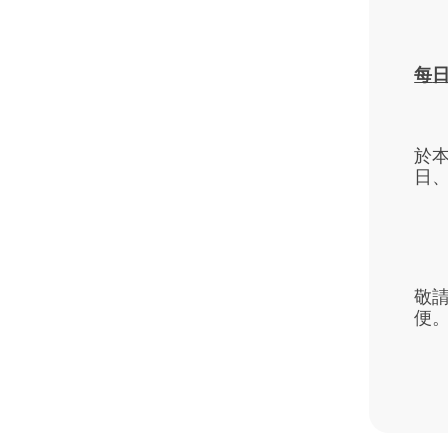
每
於本
日、
敬
便