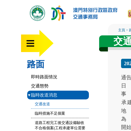
主頁
>
交
路面
2
即時路面情況
通
日
交通態勢
事
▾
臨時改道消息
承
交通改道
地
臨時措施不足個案
為
道路工程完工後交通設備驗收
開
不合格個案(工程承建單位需要