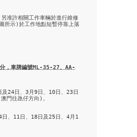
，另准許相關工作車輛於進行維修
圖所示)於工作地點短暫停靠上落
分
，
車牌編號
ML-35-27
、
AA-
日及24日、3月9日、10日、23日
(澳門往氹仔方向)。

4日、11日、18日及25日、4月1