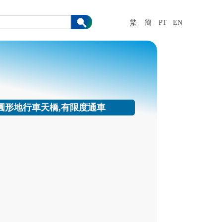
繁
簡
PT
EN
橋及友誼圓形地行車天橋,有限度通車
橋