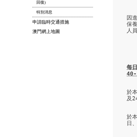
回復)
特別消息
因
申請臨時交通措施
保
人員
澳門網上地圖
每
40-
於本
及2
於本
日、