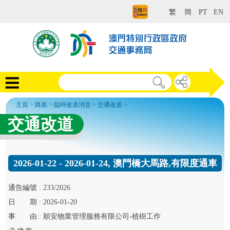
繁
簡
PT
EN
主頁
>
路面
>
臨時改道消息
>
交通改道
>
交通改道
2026-01-22 - 2026-01-24, 澳門橋大馬路,有限度通車
通告
編號 :
233/2026
日
期 :
2026-01-20
事
由 :
順安物業管理服務有限公司-植樹工作