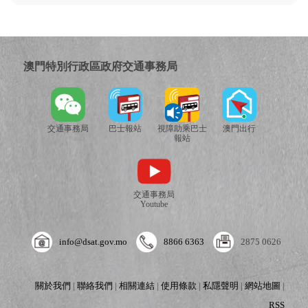
澳門特別行政區政府交通事務局
交通事務局
巴士報站
視障助乘巴士
澳門出行
報站
交通事務局
Youtube
info@dsat.gov.mo
8866 6363
2875 0626
關於我們
|
聯絡我們
|
相關連結
|
使用條款
|
私隱聲明
|
網站地圖
|
RSS