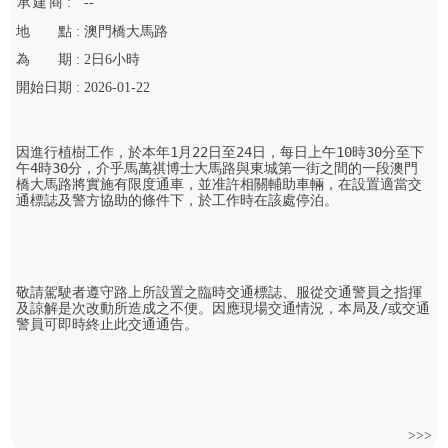
承
建
商 :
--
地
點 :
澳門橋大馬路
為
期 :
2
日
6
小時
開始
日期 :
2026-01-22
因進行植樹工作，於本年1月22日至24日，每日上午10時30分至下
午4時30分，介乎馬萬祺博士大馬路與東城第一街之間的一段澳門
橋大馬路將實施有限度通車，並准許相關輔助車輛，在設置適當交
通標誌及警方協助的條件下，於工作時在該處停泊。

敬請駕駛者遵守路上所設置之臨時交通標誌、服從交通警員之指揮
及諒解是次改動所造成之不便。因應現場交通情況，本局及/或交通
警員可即時終止此交通通告。

>>>