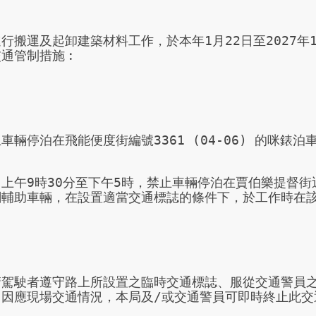
行搬運及起卸建築材料工作，於本年1月22日至2027年
通管制措施︰

車輛停泊在飛能便度街編號3361 (04-06) 的咪錶
日上午9時30分至下午5時，禁止車輛停泊在賈伯樂提督
關輔助車輛，在設置適當交通標誌的條件下，於工作時在該
請駕駛者遵守路上所設置之臨時交通標誌、服從交通警員
。因應現場交通情況，本局及/或交通警員可即時終止此交