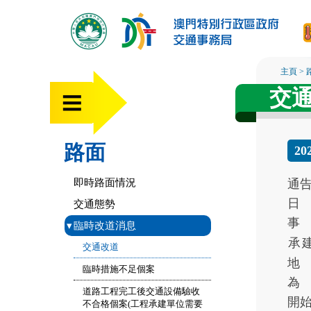
主頁
>
交
路面
20
即時路面情況
通
日
交通態勢
事
▾
臨時改道消息
承
交通改道
地
臨時措施不足個案
為
道路工程完工後交通設備驗收
開
不合格個案(工程承建單位需要