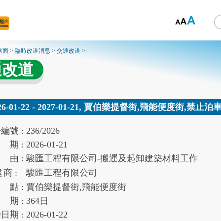
路面
>
臨時改道消息
>
交通改道
>
通改道
26-01-22 - 2027-01-21, 賈伯樂提督街,飛能便度街,禁止泊
告
編號 :
236/2026
期 :
2026-01-21
由 :
駿匯工程有限公司-搬運及起卸建築材料工作
建
商 :
駿匯工程有限公司
點 :
賈伯樂提督街,飛能便度街
期 :
364
日
始
日期 :
2026-01-22