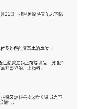
1月21日，相關道路將實施以下臨
泊車位及路段的電單車泊車位；

街近世紀豪庭的上落客貨位，另准許
處短暫停泊、上物料。

之指揮及諒解是次改動所造成之不
通通告。