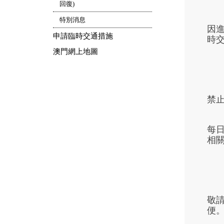
回復)
特別消息
因進
申請臨時交通措施
時交
澳門網上地圖
禁止
每
相
敬
便