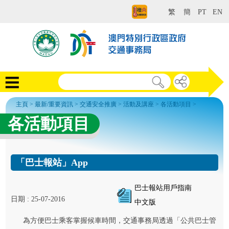
繁
簡
PT
EN
主頁
>
最新/重要資訊
>
交通安全推廣
>
活動及講座
>
各活動項目
>
各活動項目
「巴士報站」App
巴士報站用戶指南
日期 : 25-07-2016
中文版
為方便巴士乘客掌握候車時間，交通事務局透過「公共巴士管