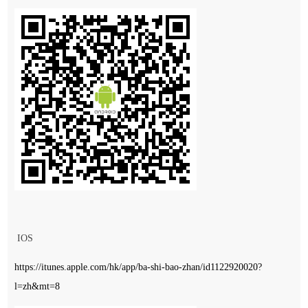
IOS
https://itunes.apple.com/hk/app/ba-shi-bao-zhan/id1122920020?
l=zh&mt=8