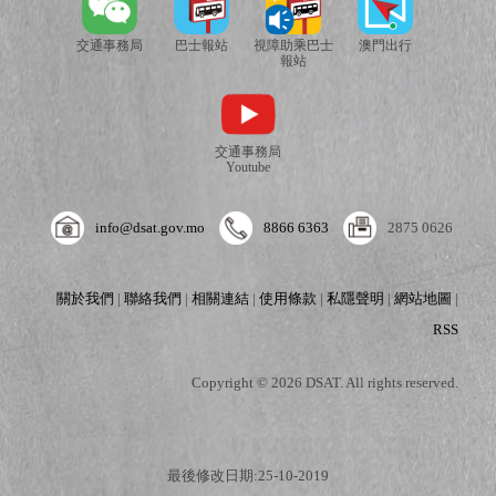
交通事務局
巴士報站
視障助乘巴士
澳門出行
報站
交通事務局
Youtube
info@dsat.gov.mo
8866 6363
2875 0626
關於我們
|
聯絡我們
|
相關連結
|
使用條款
|
私隱聲明
|
網站地圖
|
RSS
Copyright © 2026 DSAT. All rights reserved.
最後修改日期:25-10-2019