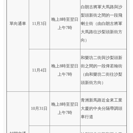
白朗古將軍大馬路與沙
梨頭新街之間的一段飛
晚上8時至翌日
單向通車
11月3日
喇士街（由白朗古將軍
上午7時
大馬路往沙梨頭新街方
向）
和樂坊二街與沙梨頭新
晚上8時至翌日
街之間的一段俾若翰街
11月4日
上午7時
（由和樂坊二街往沙梨
頭新街方向）
青洲新馬路近金來工業
晚上8時至翌日
10月31日
大廈的中央分隔帶調頭
上午7時
車行道