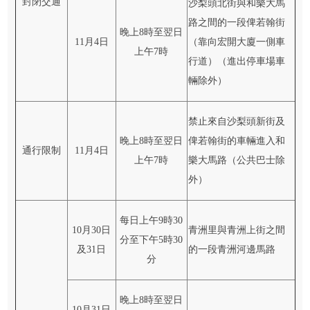
封閉交通
沙梨頭北街與和樂大馬
路之間的一段俾若翰街
晚上8時至翌日
11月4日
（靠向宏開大廈一側車
上午7時
行道）（進出停車場車
輛除外）
禁止來自沙梨頭新街及
晚上8時至翌日
俾若翰街的車輛進入和
通行限制
11月4日
上午7時
樂大馬路（公共巴士除
外）
每日上午9時30
10月30日
青洲里與青洲上街之間
分至下午5時30
及31日
的一段青洲河邊馬路
分
晚上8時至翌日
10月31日