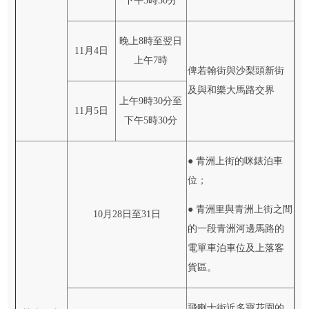
下午5時30分
晚上8時至翌日
11月4日
上午7時
俾若翰街與沙梨頭新街
及與和樂大馬路交界
上午9時30分至
11月5日
下午5時30分
● 青洲上街的咪錶泊車
位；
● 青洲里與青洲上街之間
10月28日至31日
的一段青洲河邊馬路的
電單車泊車位及上落客
貨區。
飛喇士街近多寶花園的