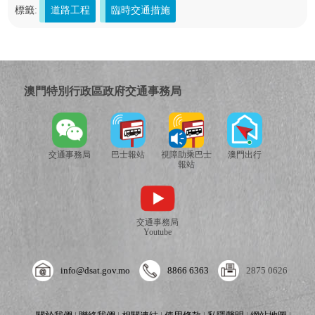
標籤:
道路工程
臨時交通措施
澳門特別行政區政府交通事務局
交通事務局
巴士報站
視障助乘巴士
澳門出行
報站
交通事務局
Youtube
info@dsat.gov.mo
8866 6363
2875 0626