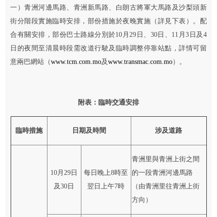
一）青洲河邊馬路、青洲新馬路、白朗古將軍大馬路及沙梨頭新
街分階段實施臨時安排，部份措施於夜晚實施（詳見下表）。配
合有關安排，部份巴士路線分別於10月29日、30日、11月3日及4
日的夜間至清晨時段需改道行駛及臨時調整停靠站點，詳情可留
意兩巴網站（
www.tcm.com.mo
及
www.transmac.com.mo
）。
附表：臨時交通安排
臨時措施
日期及時間
涉及道路
青洲里與青洲上街之間
10月29日
每日晚上8時至
的一段青洲河邊馬路
及30日
翌日上午7時
（由青洲里往青洲上街
方向）