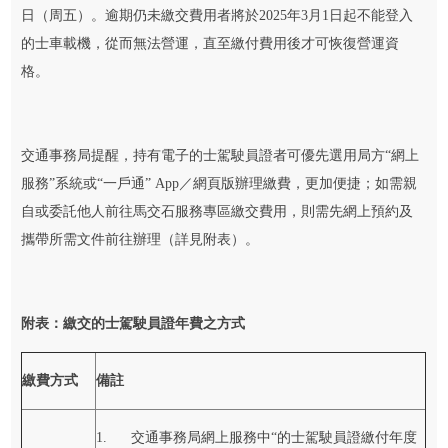
日（周五）。逾期仍未繳交費用者將於2025年3月1日起不能登入
的士車載機，從而無法營運，直至繳付費用後才可恢復營運資
格。
交通事務局提醒，持有電子的士駕駛員證者可優先選用局方“網上
服務”系統或“一戶通” App／網頁版辦理繳費，更加便捷；如需親
自或委託他人前往馬交石服務專區繳交費用，則需先網上預約及
攜帶所需文件前往辦理（詳見附表）。
附表：繳交的士駕駛員證年費之方式
繳費方式
備註
1. 交通事務局網上服務中“的士駕駛員證繳付年度