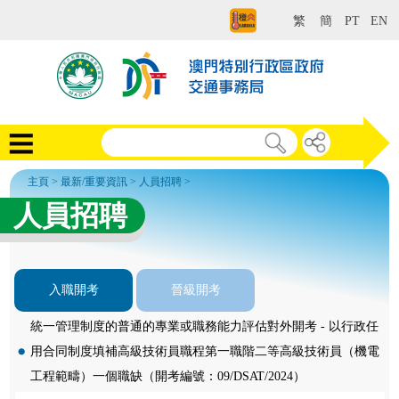
繁
簡
PT
EN
主頁
>
最新/重要資訊
>
人員招聘
>
人員招聘
入職開考
晉級開考
統一管理制度的普通的專業或職務能力評估對外開考 - 以行政任
用合同制度填補高級技術員職程第一職階二等高級技術員（機電
工程範疇）一個職缺（開考編號：09/DSAT/2024）