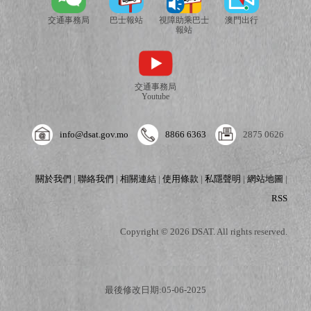
交通事務局
巴士報站
視障助乘巴士
澳門出行
報站
交通事務局
Youtube
info@dsat.gov.mo
8866 6363
2875 0626
關於我們
|
聯絡我們
|
相關連結
|
使用條款
|
私隱聲明
|
網站地圖
|
RSS
Copyright © 2026 DSAT. All rights reserved.
最後修改日期:05-06-2025