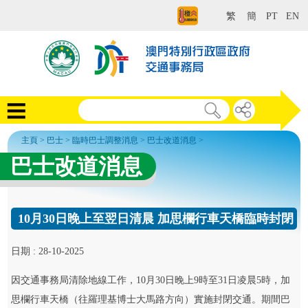
繁
簡
PT
EN
主頁
>
巴士
>
臨時巴士調整消息
>
巴士改道消息
>
巴士改道消息
10月30日晚上至翌日清晨 加思欄行車天橋臨時封閉
日期 : 28-10-2025
因交通事務局清除地線工作，10月30日晚上9時至31日凌晨5時，加
思欄行車天橋（往羅理基博士大馬路方向）實施封閉交通。期間巴