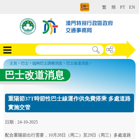
繁
簡
PT
EN
主頁
>
巴士
>
臨時巴士調整消息
>
巴士改道消息
>
巴士改道消息
重陽節37T時節性巴士線運作供免費搭乘 多處道路
實施交管
日期 : 24-10-2025
配合重陽節出行需要，10月28日（周二）至29日（周三）多處道路