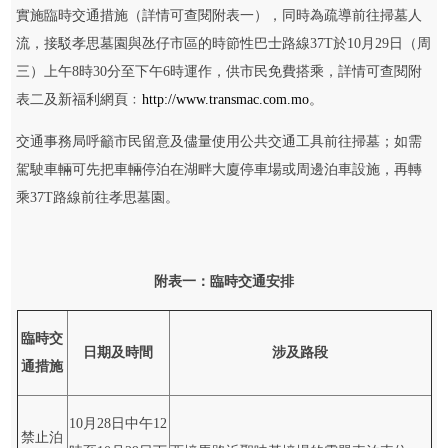
實施臨時交通措施（詳情可查閱附表一），同時為疏導前往掃墓人
流，接駁孝思墓園與氹仔市區的時節性巴士路線37T於10月29日（周
三）上午8時30分至下午6時運作，供市民免費搭乘，詳情可查閱附
表二及新福利網頁﹕
http://www.transmac.com.mo
。
交通事務局呼籲市民留意及儘量使用公共交通工具前往掃墓；如需
駕駛車輛可先把車輛停泊在湖畔大廈停車場或周邊泊車設施，再轉
乘37T路線前往孝思墓園。
附表一
：臨時交通安排
臨時交
日期
及
時間
涉及路段
通措施
10月28日中午12
禁止泊