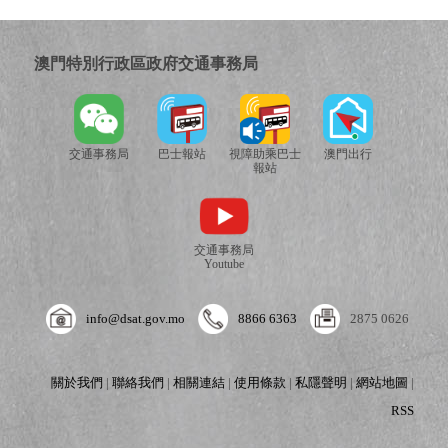
澳門特別行政區政府交通事務局
交通事務局
巴士報站
視障助乘巴士
澳門出行
報站
交通事務局
Youtube
info@dsat.gov.mo
8866 6363
2875 0626
關於我們
|
聯絡我們
|
相關連結
|
使用條款
|
私隱聲明
|
網站地圖
|
RSS