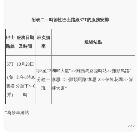
附表二
：時節性巴士路線
37T
的服務安排
巴士
服務
日期
班次頻
途經站點
路線
及
時間
率
37T
10月29日
每8至12
湖畔大廈*>>雞頸馬路臨時站>>雞頸馬路/
(免
上午8時30
分鐘一
孝思-1>>雞頸馬路/孝思-2>>信虹花園>> 湖
費搭
分至下午6
班
畔大廈*
乘)
時
*為發車總站
>>>