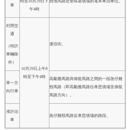
時至10月29日下
西墳馬路近聖味基墳場的電單車泊車位。
車
午4時
封閉交
通
虔信街。
（特許
車輛除
外）
10月29日上午8
時至下午4時
高勵雅馬路與偉龍馬路之間的一段氹仔雞
單一方
頸馬路（即高勵雅馬路往孝思墳場至偉龍
向行車
馬路方向）。
准許泊
氹仔雞頸馬路近孝思墳場的路段。
車