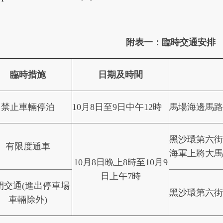
附表一
：
臨時交通安排
臨時措施
日期及時間
禁止車輛停泊
10月8日至9日中午12時
馬場海邊馬
黑沙環第六
有限度通車
海軍上將大
10月8日晚上8時至10月9
日上午7時
閉交通(進出停車場
黑沙環第六
車輛除外)