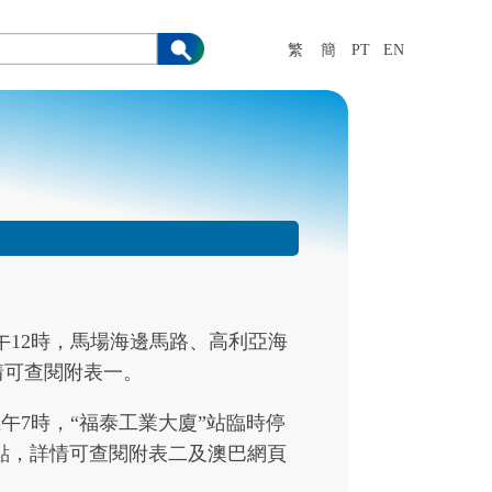
繁
簡
PT
EN
中午12時，馬場海邊馬路、高利亞海
情可查閱附表一。
)上午7時，“福泰工業大廈”站臨時停
份站點，詳情可查閱附表二及澳巴網頁