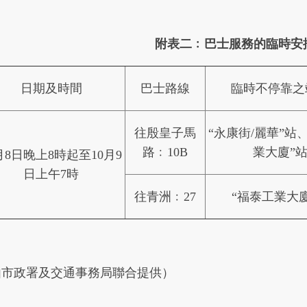
附表二﹕巴士服
務
的臨時安
日期及時間
巴士路線
臨時不停靠之
往殷皇子馬
“永康街/麗華”站
路﹕10B
業大廈”
月8日晚上8時起至10月9
日上午7時
往青洲﹕27
“福泰工業大
由市政署及交通事務局聯合提供）