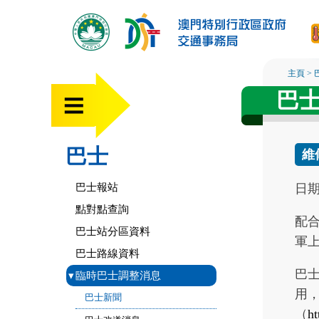
主頁
>
巴
巴士
維
巴士報站
日期 
點對點查詢
配合
巴士站分區資料
軍
巴士路線資料
巴士
▾
臨時巴士調整消息
用，
巴士新聞
（
h