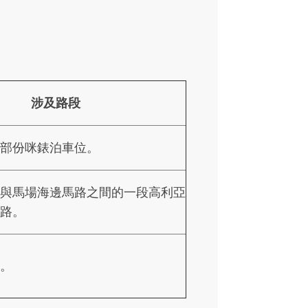
涉及路段
路部份咪錶泊車位。
街與馬場海邊馬路之間的一段高利亞
馬路。
街。