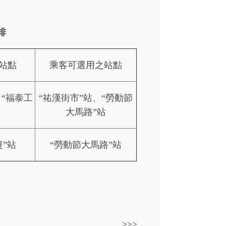
排
站點
乘客可選用之站點
、“福泰工
“祐漢街市”站、“勞動節
站
大馬路”站
廈”站
“勞動節大馬路”站
>>>