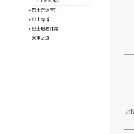
巴士改道消息
▸
巴士營運管理
▸
巴士專道
▸
巴士服務評鑑
乘車之道
封