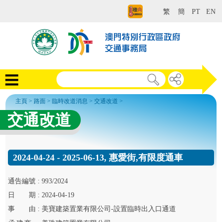
繁
簡
PT
EN
主頁
>
路面
>
臨時改道消息
>
交通改道
>
交通改道
2024-04-24 - 2025-06-13, 惠愛街,有限度通車
通告
編號 :
993/2024
日
期 :
2024-04-19
事
由 :
美寶建築置業有限公司-設置臨時出入口通道