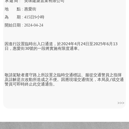
承
建
商 :
美珠建築置業有限公司
地
點 :
惠愛街
為
期 :
415
日
9
小時
開始
日期 :
2024-04-24
因進行設置臨時出入口通道，於2024年4月24日至2025年6月13
日，惠愛街30號的一段將實施有限度通車。

敬請駕駛者遵守路上所設置之臨時交通標誌、服從交通警員之指揮
及諒解是次改動所造成之不便。因應現場交通情況，本局及/或交通
警員可即時終止此交通通告。
>>>