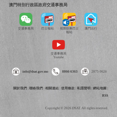
澳門特別行政區政府交通事務局
交通事務局
巴士報站
視障助乘巴士
澳門出行
報站
交通事務局
Youtube
info@dsat.gov.mo
8866 6363
2875 0626
關於我們
|
聯絡我們
|
相關連結
|
使用條款
|
私隱聲明
|
網站地圖
|
RSS
Copyright © 2026 DSAT. All rights reserved.