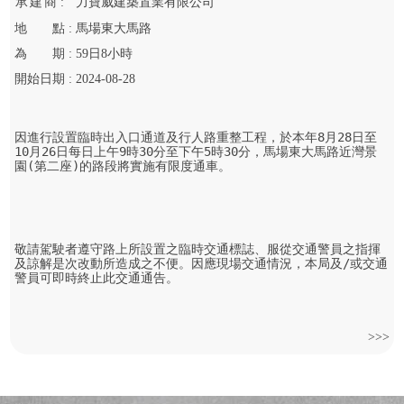
承
建
商 :
力寶威建築置業有限公司
地
點 :
馬場東大馬路
為
期 :
59
日
8
小時
開始
日期 :
2024-08-28
因進行設置臨時出入口通道及行人路重整工程，於本年8月28日至
10月26日每日上午9時30分至下午5時30分，馬場東大馬路近灣景
園(第二座)的路段將實施有限度通車。

敬請駕駛者遵守路上所設置之臨時交通標誌、服從交通警員之指揮
及諒解是次改動所造成之不便。因應現場交通情況，本局及/或交通
警員可即時終止此交通通告。
>>>