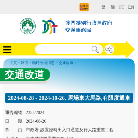
繁
簡
PT
EN
主頁
>
路面
>
臨時改道消息
>
交通改道
>
交通改道
2024-08-28 - 2024-10-26, 馬場東大馬路,有限度通車
通告
編號 :
2352/2024
日
期 :
2024-08-26
事
由 :
市政署-設置臨時出入口通道及行人路重整工程