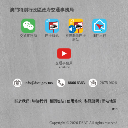
澳門特別行政區政府交通事務局
交通事務局
巴士報站
視障助乘巴士
澳門出行
報站
交通事務局
Youtube
info@dsat.gov.mo
8866 6363
2875 0626
關於我們
|
聯絡我們
|
相關連結
|
使用條款
|
私隱聲明
|
網站地圖
|
RSS
Copyright © 2026 DSAT. All rights reserved.